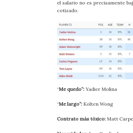
el salario no es precisamente ba
cotizado.
“
Me quedo”:
Yadier Molina
“
Me largo”:
Kolten Wong
Contrato más tóxico:
Matt Carpen