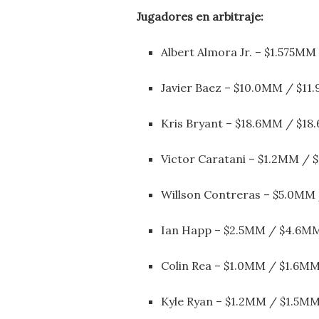
Jugadores en arbitraje:
Albert Almora Jr. – $1.575M
Javier Baez – $10.0MM / $1
Kris Bryant – $18.6MM / $1
Victor Caratani – $1.2MM /
Willson Contreras – $5.0MM
Ian Happ – $2.5MM / $4.6M
Colin Rea – $1.0MM / $1.6M
Kyle Ryan – $1.2MM / $1.5M