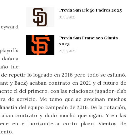
Previa San Diego Padres 2025
30/03/2025
Heyward
Previa San Francisco Giants
2025
layoffs
29/03/2025
o daño a
 año fue
 de repetir lo logrado en 2016 pero todo se esfumó.
ryant y Baez) acaban contrato en 2021 y el futuro de
mente el del primero, con las relaciones jugador-club
tra de servicio. Me temo que se avecinan muchos
inastía del equipo campeón de 2016. De la rotación,
caban contrato y dudo mucho que sigan. Y en las
rece en el horizonte a corto plazo. Vientos de
iento.