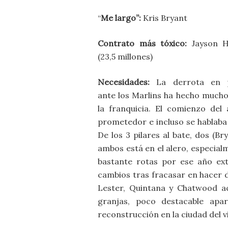
“
Me largo”:
Kris Bryant
Contrato más tóxico:
Jayson 
(23,5 millones)
Necesidades:
La derrota en p
ante los Marlins ha hecho much
la franquicia. El comienzo del
prometedor e incluso se hablaba
De los 3 pilares al bate, dos (B
ambos está en el alero, especial
bastante rotas por ese año ex
cambios tras fracasar en hacer d
Lester, Quintana y Chatwood a
granjas, poco destacable apa
reconstrucción en la ciudad del v