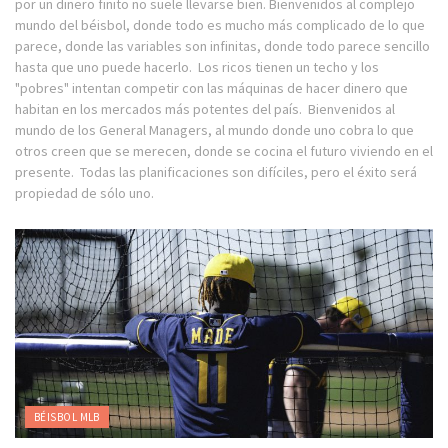
por un dinero finito no suele llevarse bien. Bienvenidos al complejo
mundo del béisbol, donde todo es mucho más complicado de lo que
parece, donde las variables son infinitas, donde todo parece sencillo
hasta que uno puede hacerlo. Los ricos tienen un techo y los
"pobres" intentan competir con las máquinas de hacer dinero que
habitan en los mercados más potentes del país. Bienvenidos al
mundo de los General Managers, al mundo donde uno cobra lo que
otros creen que se merecen, donde se cocina el futuro viviendo en el
presente. Todas las planificaciones son difíciles, pero el éxito será
propiedad de sólo uno.
BÉISBOL MLB