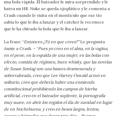
una bola rápida. El bateador le mira sorprendido y le
batea un HR. Nuke se queda ojoplático y le comenta a
Crash cuando le visita en el montículo que ese tío
sabía lo que le iba a lanzar y el catcher le reconoce
que le ha chivado la bola que le iba a lanzar.
La frase: “
Entonces ¿Tú en que crees?”
Le pregunta
Annie a Crash. – “
Pues yo creo en el alma, en la vagina,
en el pene, en la espalda de una mujer, en las bolas con
efecto, comida de régimen, buen whisky, que las novelas
de Susan Sontag son una basura desmesurada y
sobrevalorada, creo que Lee Harvey Oswald actuó en
solitario, creo que debería haber una enmienda
constitucional prohibiendo los campos de hierba
artificial, creo en el bateador suplente, la pornografía
muy suave, en abrir los regalos el día de navidad en lugar
de en Nochebuena, y creo en besos largos, lentos,
suaves y húmedos que duran tres días… Buenas