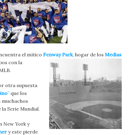
ncuentra el mítico
Fenway Park
, hogar de los
Medias
pos con la
 MLB.
or otra supuesta
bino
”
que los
us muchachos
 la Serie Mundial.
en New York y
kner
y este pierde