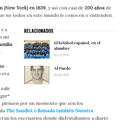
 (New York) en 1839
, y así con casi de
200 años
de
que no todos en este mundo le conocen o entienden.
 y a
RELACIONADOS
n mí
El béisbol español, en el
amilia
alambre
.
16/12/2020
no
Al Pardo
o
era
09/06/2020
salir
ugar
*
ver, piensen por un momento que son los
ula
The Sandlot o llamada también Nuestra
 eran los escenarios donde disfrutábamos a diario