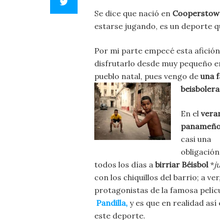
Se dice que nació en
Cooperstown
estarse jugando, es un deporte 
Por mi parte empecé esta afición
disfrutarlo desde muy pequeño e
pueblo natal, pues vengo de
una f
beisbolera
En el
vera
panameñ
casi una
obligación 
todos los días a
birriar Béisbol
*
j
con los chiquillos del barrio; a 
protagonistas de la famosa pelíc
Pandilla,
y es que en realidad así
este deporte.