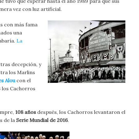
que tuvo que esperar hasta el año 1989 para que sus
mera vez con luz artificial.
pos con más fama
onados una
abaría.
La
 tras decepción, y
tra los Marlins
s Alou
con el
3 los Cachorros
empre,
108 años
después, los Cachorros levantaron el
s de la
Serie Mundial de 2016
.