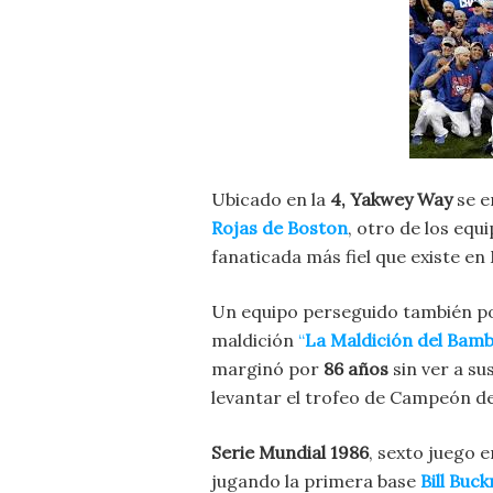
Ubicado en la
4, Yakwey Way
se e
Rojas de Boston
, otro
de los equi
fanaticada más fiel que existe en
Un equipo perseguido también p
maldición
“
La Maldición del Bam
marginó por
86 años
sin ver a s
levantar el trofeo de Campeón de
Serie Mundial 1986
, sexto juego 
jugando la primera base
Bill Buc