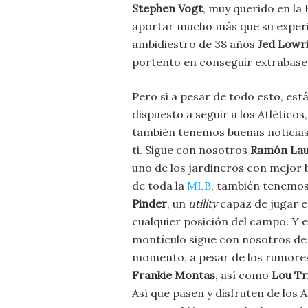
Stephen Vogt
, muy querido en la
aportar mucho más que su experie
ambidiestro de 38 años
Jed Lowr
portento en conseguir extrabase
Pero si a pesar de todo esto, est
dispuesto a seguir a los Atléticos,
también tenemos buenas noticia
ti. Sigue con nosotros
Ramón La
uno de los jardineros con mejor 
de toda la
MLB
, también tenemo
Pinder
, un
utility
capaz de jugar 
cualquier posición del campo. Y e
montículo sigue con nosotros de
momento, a pesar de los rumore
Frankie Montas
, así como
Lou Tr
Así que pasen y disfruten de los 