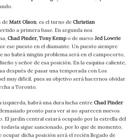
ando.
a de
Matt Olson
, es el turno de
Christian
ertido a primera base. En segunda nos
ma,
Chad Pinder, Tony Kemp
o de nuevo
Jed Lowrie
or ese puesto en el diamante. Un puesto siempre
nde no habrá ningún problema será en el campocorto,
ueño y señor de esa posición. En la esquina caliente,
asa después de pasar una temporada con Los
l muy difícil, pues su objetivo será hacernos olvidar
archa a Toronto.
a izquierda, habrá una dura lucha entre
Chad Pinder
 demasiado pronto para ver si no aparecen nuevos
. El jardín central estará ocupado por la estrella del
 todavía sigue sancionado, por lo que de momento,
 ocupar dicha posición será el recién llegado de