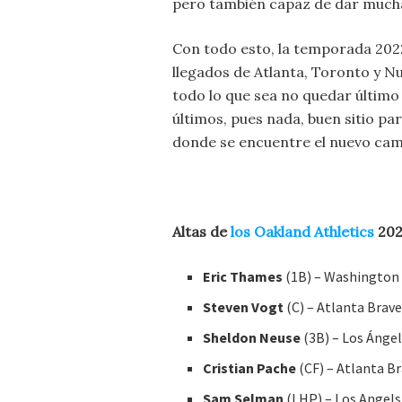
pero también capaz de dar mucha
Con todo esto, la temporada 202
llegados de Atlanta, Toronto y Nue
todo lo que sea no quedar último
últimos, pues nada, buen sitio pa
donde se encuentre el nuevo ca
Altas de
los Oakland Athletics
202
Eric Thames
(1B) – Washington
Steven Vogt
(C) – Atlanta Brav
Sheldon Neuse
(3B) – Los Ánge
Cristian Pache
(CF) – Atlanta B
Sam Selman
(LHP) – Los Angel