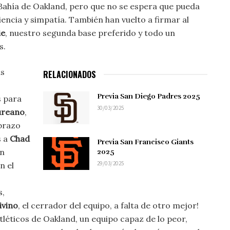
 Bahía de Oakland, pero que no se espera que pueda
ncia y simpatía. También han vuelto a firmar al
ie
, nuestro segunda base preferido y todo un
s.
ás
RELACIONADOS
Previa San Diego Padres 2025
s para
30/03/2025
ureano
,
brazo
s a
Chad
Previa San Francisco Giants
en
2025
29/03/2025
n el
s,
ivino
, el cerrador del equipo, a falta de otro mejor!
Atléticos de Oakland, un equipo capaz de lo peor,