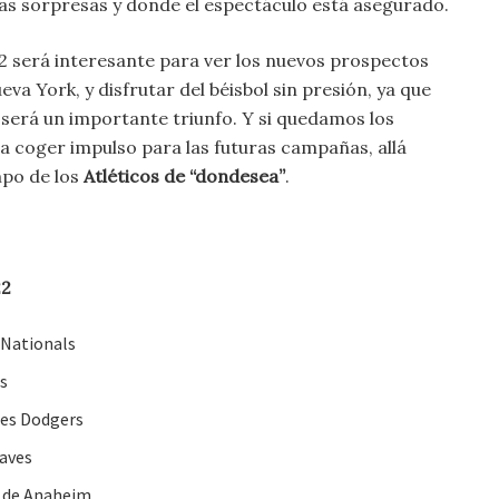
s sorpresas y donde el espectáculo está asegurado.
2 será interesante para ver los nuevos prospectos
va York, y disfrutar del béisbol sin presión, ya que
 será un importante triunfo. Y si quedamos los
ra coger impulso para las futuras campañas, allá
mpo de los
Atléticos de “dondesea”
.
2
 Nationals
es
les Dodgers
raves
s de Anaheim