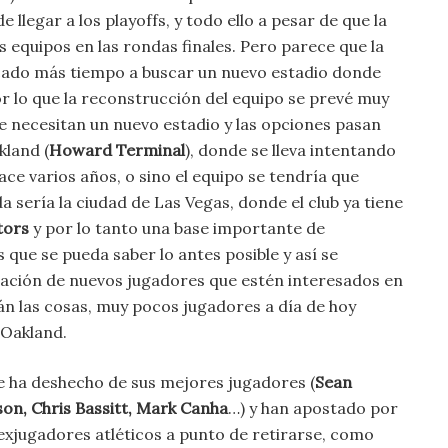
llegar a los playoffs, y todo ello a pesar de que la
quipos en las rondas finales. Pero parece que la
dicado más tiempo a buscar un nuevo estadio donde
or lo que la reconstrucción del equipo se prevé muy
ue necesitan un nuevo estadio y las opciones pasan
kland (
Howard Terminal
), donde se lleva intentando
ce varios años, o sino el equipo se tendría que
a sería la ciudad de Las Vegas, donde el club ya tiene
tors
y por lo tanto una base importante de
que se pueda saber lo antes posible y así se
tación de nuevos jugadores que estén interesados en
án las cosas, muy pocos jugadores a día de hoy
 Oakland.
se ha deshecho de sus mejores jugadores (
Sean
n, Chris Bassitt, Mark Canha
…) y han apostado por
 exjugadores atléticos a punto de retirarse, como