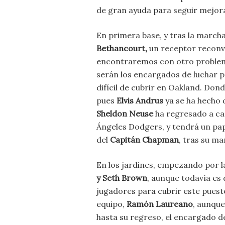
de gran ayuda para seguir mejor
En primera base, y tras la march
Bethancourt,
un receptor reconv
encontraremos con otro proble
serán los encargados de luchar p
difícil de cubrir en Oakland. Do
pues
Elvis Andrus
ya se ha hecho d
Sheldon Neuse
ha regresado a c
Ángeles Dodgers, y tendrá un pape
del
Capitán Chapman
, tras su m
En los jardines, empezando por l
y Seth Brown
, aunque todavía es
jugadores para cubrir este puesto
equipo,
Ramón Laureano
, aunque
hasta su regreso, el encargado de