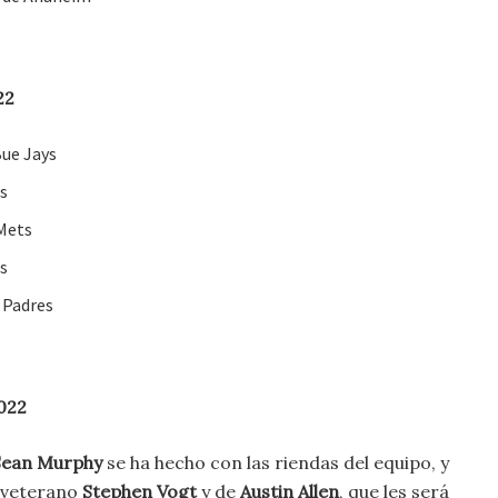
22
Bue Jays
es
Mets
ts
 Padres
2022
Sean Murphy
se ha hecho con las riendas del equipo, y
 veterano
Stephen Vogt
y de
Austin Allen
, que les será