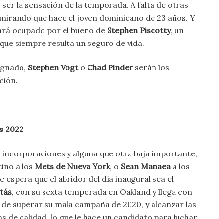
a ser la sensación de la temporada. A falta de otras
 mirando que hace el joven dominicano de 23 años. Y
tará ocupado por el bueno de
Stephen Piscotty
, un
que siempre resulta un seguro de vida.
ignado,
Stephen Vogt
o
Chad Pinder
serán los
ción.
cs 2022
 incorporaciones y alguna que otra baja importante,
tino a los
Mets de Nueva York
, o
Sean Manaea
a los
se espera que el abridor del día inaugural sea el
tás
, con su sexta temporada en Oakland y llega con
de superar su mala campaña de 2020, y alcanzar las
as de calidad, lo que le hace un candidato para luchar