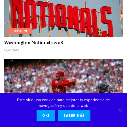
EQUIPOS MLB
Washington Nationals 2018
07/03/2018
Este sitio usa cookies para mejorar la experiencia de
navegación y uso de la web
EQUIPOS MLB
OK!
SABER MÁS
Bryce Harper, La estrella de los Nationals