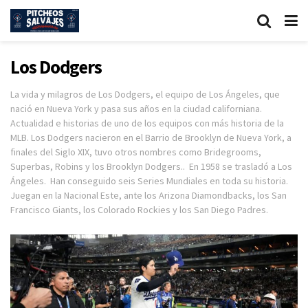
Los Dodgers
La vida y milagros de Los Dodgers, el equipo de Los Ángeles, que
nació en Nueva York y pasa sus años en la ciudad californiana.
Actualidad e historias de uno de los equipos con más historia de la
MLB. Los Dodgers nacieron en el Barrio de Brooklyn de Nueva York, a
finales del Siglo XIX, tuvo otros nombres como Bridegrooms,
Superbas, Robins y los Brooklyn Dodgers.. En 1958 se trasladó a Los
Ángeles. Han conseguido seis Series Mundiales en toda su historia.
Juegan en la Nacional Este, ante los Arizona Diamondbacks, los San
Francisco Giants, los Colorado Rockies y los San Diego Padres.