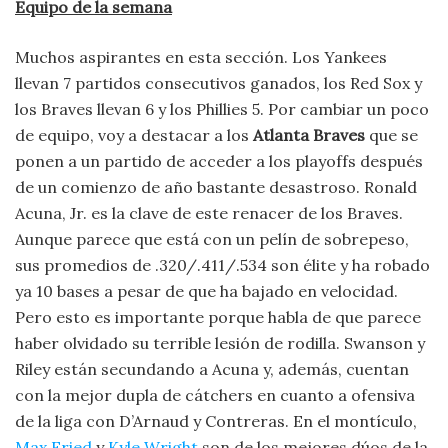
Equipo de la semana
Muchos aspirantes en esta sección. Los Yankees
llevan 7 partidos consecutivos ganados, los Red Sox y
los Braves llevan 6 y los Phillies 5. Por cambiar un poco
de equipo, voy a destacar a los
Atlanta Braves
que se
ponen a un partido de acceder a los playoffs después
de un comienzo de año bastante desastroso. Ronald
Acuna, Jr. es la clave de este renacer de los Braves.
Aunque parece que está con un pelín de sobrepeso,
sus promedios de .320/.411/.534 son élite y ha robado
ya 10 bases a pesar de que ha bajado en velocidad.
Pero esto es importante porque habla de que parece
haber olvidado su terrible lesión de rodilla. Swanson y
Riley están secundando a Acuna y, además, cuentan
con la mejor dupla de cátchers en cuanto a ofensiva
de la liga con D’Arnaud y Contreras. En el montículo,
Max Fried
y
Kyle Wright
son de los mejores dúos de la