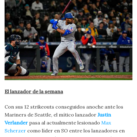
El lanzador de la semana
Con sus 12 strikeouts conseguidos anoche ante los
Mariners de Seattle, el mítico lanzador
Justin
Verlander
pasa al actualmente lesionado
Max
Scherzer
como líder en SO entre los lanzadores en