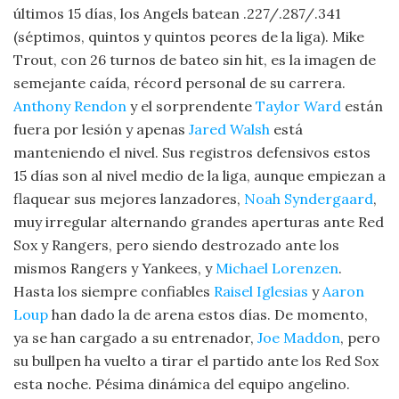
últimos 15 días, los Angels batean .227/.287/.341
(séptimos, quintos y quintos peores de la liga). Mike
Trout, con 26 turnos de bateo sin hit, es la imagen de
semejante caída, récord personal de su carrera.
Anthony Rendon
y el sorprendente
Taylor Ward
están
fuera por lesión y apenas
Jared Walsh
está
manteniendo el nivel. Sus registros defensivos estos
15 días son al nivel medio de la liga, aunque empiezan a
flaquear sus mejores lanzadores,
Noah Syndergaard
,
muy irregular alternando grandes aperturas ante Red
Sox y Rangers, pero siendo destrozado ante los
mismos Rangers y Yankees, y
Michael Lorenzen
.
Hasta los siempre confiables
Raisel Iglesias
y
Aaron
Loup
han dado la de arena estos días. De momento,
ya se han cargado a su entrenador,
Joe Maddon
, pero
su bullpen ha vuelto a tirar el partido ante los Red Sox
esta noche. Pésima dinámica del equipo angelino.