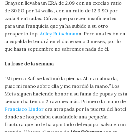
Grayson llevaba un ERA de 2.09 con un excelso ratio
de 80 SO por 14 walks, con un ratio de 12,9 SO por
cada 9 entradas. Cifras que parecen insuficientes
para una franquicia que ya ha subido a su otro
prospecto top,
Adley Rutschman
n. Pero una lesión en
la espalda le tendrá en el diche seco 3 meses, por lo
que hasta septiembre no sabremos nada de él.
La frase de la semana
“Mi perra Rafi se lastimó la pierna. Al ir a calmarla,
puse mi mano sobre ella y me mordió la mano
.”
Los
Mets siguen haciendo honor a su fama de pupas y esta
semana ha tenido 2 razones más. Primero la mano de
Francisco Lindor
era atrapada por la puerta del hotel
donde se hospedaba causándole una pequeña
fractura que no le ha apartado del equipo, salvo en un
partido. Y luego el suceso de
Max Scherzer
con su