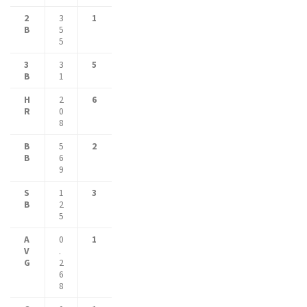
2
3
1
B
5
5
3
3
5
B
1
H
2
6
R
0
8
B
5
2
B
6
9
S
1
3
B
2
5
A
0
1
V
.
G
2
6
8