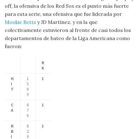
off, la ofensiva de los Red Sox es el punto más fuerte
para esta serie, una ofensiva que fue liderada por
Mookie Betts
y JD Martínez, y en la que
colectivamente estuvieron al frente de casi todos los
departamentos de bateo de la Liga Americana como
fueron:
R
K
H
1
1
I
5
T
0
9
C
8
1
A
7
6
R
8
1
B
2
I
9