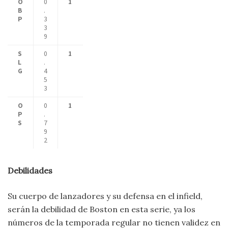
O
0
1
B
.
P
3
3
9
S
0
1
L
.
G
4
5
3
O
0
1
P
.
S
7
9
2
Debilidades
Su cuerpo de lanzadores y su defensa en el infield,
serán la debilidad de Boston en esta serie, ya los
números de la temporada regular no tienen validez en