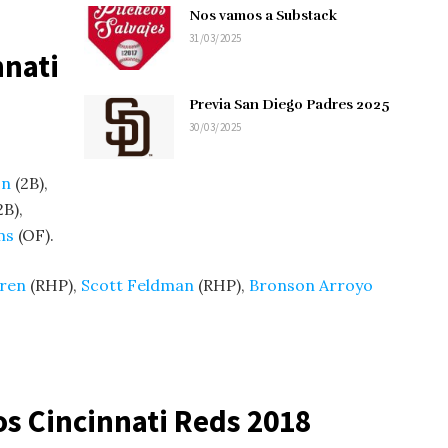
Nos vamos a Substack
31/03/2025
nnati
Previa San Diego Padres 2025
30/03/2025
on
(2B),
2B),
ms
(OF).
ren
(RHP),
Scott Feldman
(RHP),
Bronson Arroyo
los Cincinnati Reds 2018