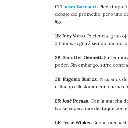
C:
Tucker Barnhart
.
Pieza import
debajo del promedio, pero uno de
liga.
1B: Joey Votto.
Paciencia, gran oj
34 años, seguirá siendo uno de l
2B: Scootter Gennett.
Su tempora
poder. Sin embargo, sufre contra
3B: Eugenio Suárez.
Tres años de 
el lineup e ilusionan con que se co
SS: José Peraza.
Con la marcha de 
No se espera que destaque con el b
LF: Jesse Winker.
Buenas sensacion