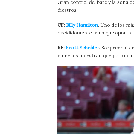
Gran control del bate y la zona d
diestros.
CF:
Billy Hamilton
.
Uno de los más
decididamente malo que aporta c
RF:
Scott Schebler
.
Sorprendió co
números muestran que podría me