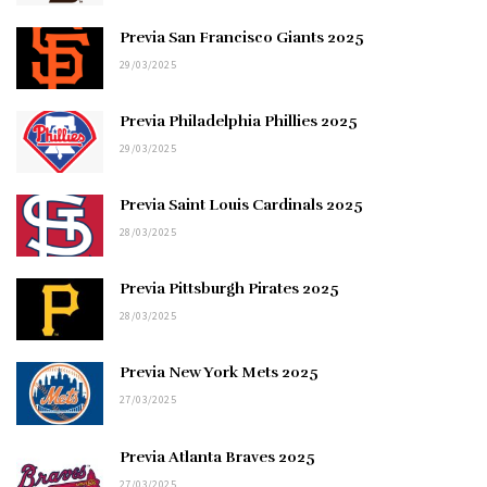
Previa San Francisco Giants 2025
29/03/2025
Previa Philadelphia Phillies 2025
29/03/2025
Previa Saint Louis Cardinals 2025
28/03/2025
Previa Pittsburgh Pirates 2025
28/03/2025
Previa New York Mets 2025
27/03/2025
Previa Atlanta Braves 2025
27/03/2025