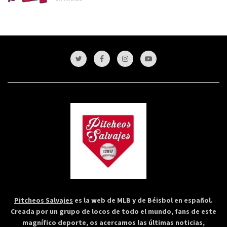
Pitcheos Salvajes
es la web de MLB y de Béisbol en español.
Creada por un grupo de locos de todo el mundo, fans de este
magnífico deporte, os acercamos las últimas noticias,