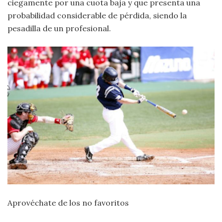
ciegamente por una cuota baja y que presenta una
probabilidad considerable de pérdida, siendo la
pesadilla de un profesional.
Aprovéchate de los no favoritos