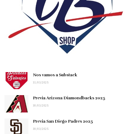
Nos vamos a Substack
31/03/2025
Previa Arizona Diamondbacks 2025
30/03/2025
Previa San Diego Padres 2025
30/03/2025