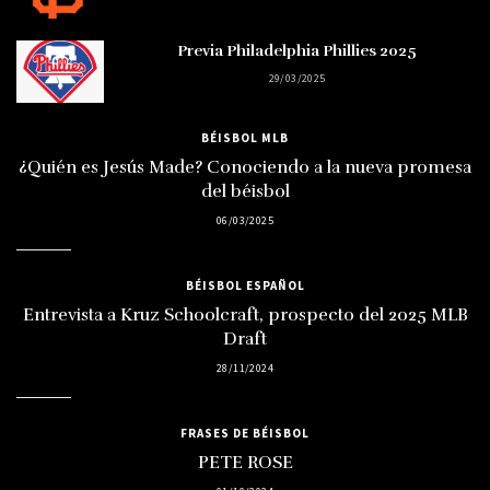
Previa Philadelphia Phillies 2025
29/03/2025
BÉISBOL MLB
¿Quién es Jesús Made? Conociendo a la nueva promesa
del béisbol
06/03/2025
BÉISBOL ESPAÑOL
Entrevista a Kruz Schoolcraft, prospecto del 2025 MLB
Draft
28/11/2024
FRASES DE BÉISBOL
PETE ROSE