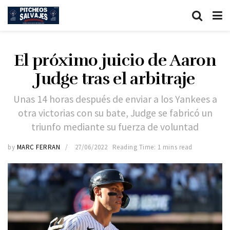
El próximo juicio de Aaron
Judge tras el arbitraje
Unas 14 horas después de enviar a los Yankees a
otra victorias con su bate, Judge se fabricó un
triunfo mediante su fuerza de voluntad
by
MARC FERRAN
27/06/2022
Reading Time: 1 mins read