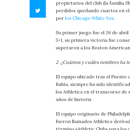
propietarios del club (la familia
perdidos quedando cuartos en el
por
los Chicago White Sox
.
Su primer juego fue el 26 de abri
5×1, su primera victoria fue cons
superaron a los Boston American
2. ¿Cuántos y cuáles nombres ha t
El equipo ubicado tras el Puente d
Bahía, siempre ha sido identific
los Athletics en el transcurso de 
años de historia
El equipo originario de Philadelph
fueron llamados Athletics deriva
término «Athletic Club» para los 