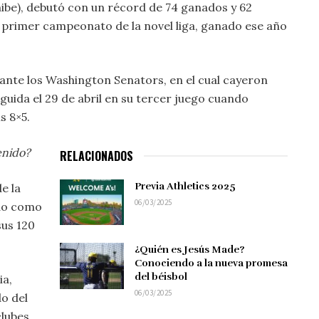
 Shibe), debutó con un récord de 74 ganados y 62
 primer campeonato de la novel liga, ganado ese año
l ante los Washington Senators, en el cual cayeron
eguida el 29 de abril en su tercer juego cuando
s 8×5.
enido?
RELACIONADOS
Previa Athletics 2025
e la
06/03/2025
ado como
sus 120
¿Quién es Jesús Made?
Conociendo a la nueva promesa
del béisbol
ia,
06/03/2025
do del
clubes