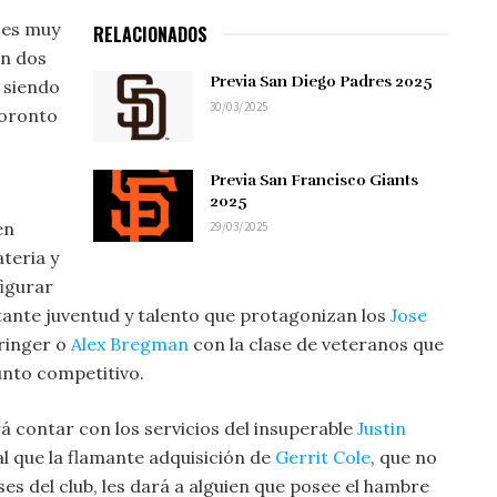
s es muy
RELACIONADOS
en dos
Previa San Diego Padres 2025
 siendo
30/03/2025
Toronto
Previa San Francisco Giants
2025
en
29/03/2025
teria y
figurar
ltante juventud y talento que protagonizan los
Jose
ringer o
Alex Bregman
con la clase de veteranos que
unto competitivo.
rá contar con los servicios del insuperable
Justin
al que la flamante adquisición de
Gerrit Cole
, que no
ses del club, les dará a alguien que posee el hambre