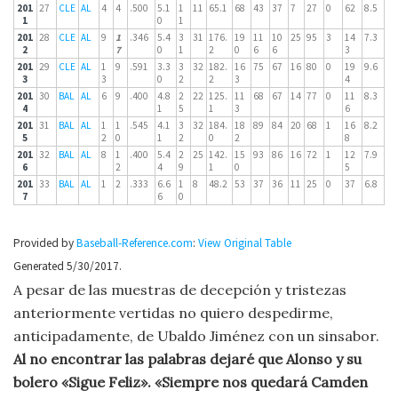
201
27
CLE
AL
4
4
.500
5.1
1
11
65.1
68
43
37
7
27
0
62
8.5
1
0
1
201
28
CLE
AL
9
1
.346
5.4
3
31
176.
19
11
10
25
95
3
14
7.3
2
7
0
1
2
0
6
6
3
201
29
CLE
AL
1
9
.591
3.3
3
32
182.
16
75
67
16
80
0
19
9.6
3
3
0
2
2
3
4
201
30
BAL
AL
6
9
.400
4.8
2
22
125.
11
68
67
14
77
0
11
8.3
4
1
5
1
3
6
201
31
BAL
AL
1
1
.545
4.1
3
32
184.
18
89
84
20
68
1
16
8.2
5
2
0
1
2
0
2
8
201
32
BAL
AL
8
1
.400
5.4
2
25
142.
15
93
86
16
72
1
12
7.9
6
2
4
9
1
0
5
201
33
BAL
AL
1
2
.333
6.6
1
8
48.2
53
37
36
11
25
0
37
6.8
7
6
0
Provided by
Baseball-Reference.com
:
View Original Table
Generated 5/30/2017.
A pesar de las muestras de decepción y tristezas
anteriormente vertidas no quiero despedirme,
anticipadamente, de Ubaldo Jiménez con un sinsabor.
Al no encontrar las palabras dejaré que Alonso y su
bolero «Sigue Feliz». «Siempre nos quedará Camden