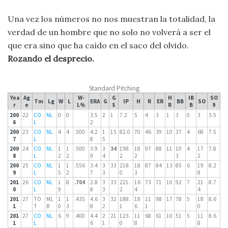
Una vez los números no nos muestran la totalidad, la
verdad de un hombre que no solo no volverá a ser el
que era sino que ha caído en el saco del olvido.
Rozando el desprecio.
Standard Pitching
Yea
Ag
W-
G
H
IB
SO
Tm
Lg
W
L
ERA
G
IP
H
R
ER
BB
SO
r
e
L%
S
R
B
9
200
22
CO
NL
0
0
3.5
2
1
7.2
5
4
3
1
3
0
3
3.5
6
L
2
200
23
CO
NL
4
4
.500
4.2
1
15
82.0
70
46
39
10
37
4
68
7.5
7
L
8
5
200
24
CO
NL
1
1
.500
3.9
3
34
198.
18
97
88
11
10
4
17
7.8
8
L
2
2
9
4
2
2
3
2
200
25
CO
NL
1
1
.556
3.4
3
33
218.
18
87
84
13
85
6
19
8.2
9
L
5
2
7
3
0
3
8
201
26
CO
NL
1
8
.704
2.8
3
33
221.
16
73
71
10
92
7
21
8.7
0
L
9
8
3
2
4
4
201
27
TO
ML
1
1
.435
4.6
3
32
188.
18
11
98
17
78
5
18
8.6
1
T
B
0
3
8
2
1
6
1
0
201
27
CO
NL
6
9
.400
4.4
2
21
123.
11
68
61
10
51
5
11
8.6
1
L
6
1
0
8
8