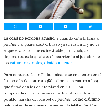
La edad no perdona a nadie.
Y cuando esta le llega al
pitcher
y al
quaterback
el brazo ya se resiente y no es
el que era. Esto, que es inevitable para cualquier
deportista, es lo que le está ocurriendo al jugador de
los
Baltimore Orioles
,
Ubaldo Jiménez
.
Para contextualizar. El dominicano se encuentra en el
último año de contrato (50 millones en cuatro años)
que firmó con los de Maryland en 2013. Una
temporada que se veía ya como la antesala de una
posible marcha del béisbol de
pitcher
. C
omo el último
bolo antes de una más que merecida jubilación.
Con