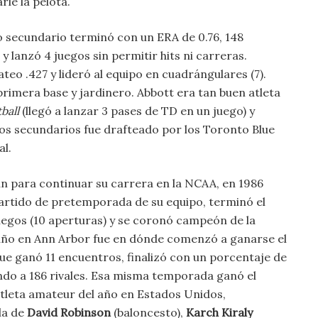
le la pelota.
to secundario terminó con un ERA de 0.76, 148
 lanzó 4 juegos sin permitir hits ni carreras.
eo .427 y lideró al equipo en cuadrángulares (7).
rimera base y jardinero. Abbott era tan buen atleta
ball
(llegó a lanzar 3 pases de TD en un juego) y
dios secundarios fue drafteado por los Toronto Blue
al.
an para continuar su carrera en la NCAA, en 1986
artido de pretemporada de su equipo, terminó el
uegos (10 aperturas) y se coronó campeón de la
año en Ann Arbor fue en dónde comenzó a ganarse el
ue ganó 11 encuentros, finalizó con un porcentaje de
ndo a 186 rivales. Esa misma temporada ganó el
tleta amateur del año en Estados Unidos,
la de
David
Robinson
(baloncesto),
Karch
Kiraly