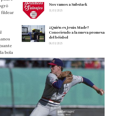
Nos vamos a Substack
logró
31/03/2025
 fildear
¿Quién es Jesús Made?
l
Conociendo a la nueva promesa
del béisbol
 manos
06/03/2025
guante
la bola