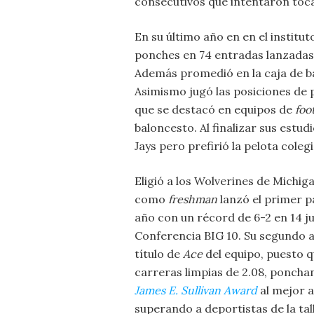
consecutivos que intentaron tocar
En su último año en en el institu
ponches en 74 entradas lanzadas y
Además promedió en la caja de bat
Asimismo jugó las posiciones de p
que se destacó en equipos de
foot
baloncesto. Al finalizar sus estu
Jays pero prefirió la pelota colegi
Eligió a los Wolverines de Michig
como
freshman
lanzó el primer p
año con un récord de 6-2 en 14 j
Conferencia BIG 10. Su segundo 
título de
Ace
del equipo, puesto q
carreras limpias de 2.08, poncha
James E.
Sullivan
Award
al mejor a
superando a deportistas de la tal