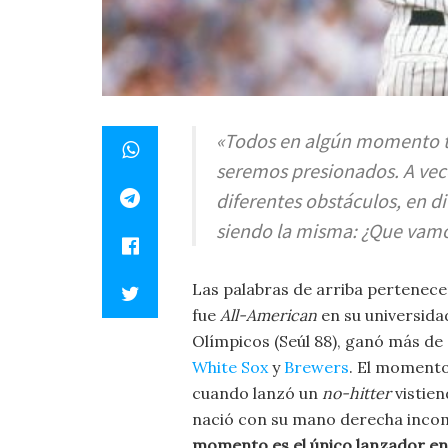
«Todos en algún momento t
seremos presionados. A vece
diferentes obstáculos, en d
siendo la misma: ¿Que vamos
Las palabras de arriba pertenec
fue
All-American
en su universida
Olímpicos (Seúl 88), ganó más de
White Sox
y
Brewers
. El momento
cuando lanzó un
no-hitter
vistien
nació con su mano derecha incomp
momento es el único lanzador en 