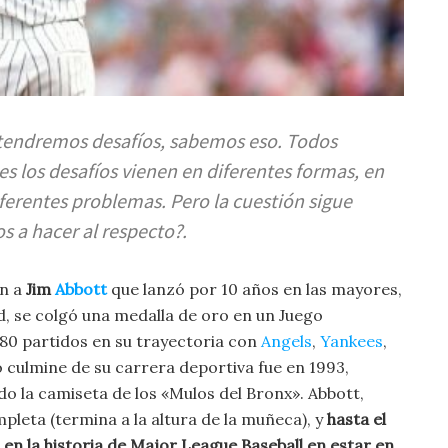
endremos desafíos, sabemos eso. Todos
s los desafíos vienen en diferentes formas, en
iferentes problemas. Pero la cuestión sigue
 a hacer al respecto?.
en a
Jim
Abbott
que lanzó por 10 años en las mayores,
d, se colgó una medalla de oro en un Juego
 80 partidos en su trayectoria con
Angels
,
Yankees
,
 culmine de su carrera deportiva fue en 1993,
do la camiseta de los «Mulos del Bronx». Abbott,
leta (termina a la altura de la muñeca), y
hasta el
en la historia de Major League Baseball en estar en