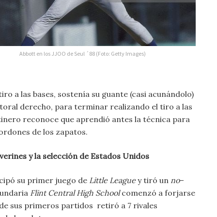
Abbott en los JJOO de Seul ´88 (Foto: Getty Images)
tiro a las bases, sostenía su guante (casi acunándolo)
oral derecho, para terminar realizando el tiro a las
tinero reconoce que aprendió antes la técnica para
 cordones de los zapatos.
lverines y la selección de Estados Unidos
icipó su primer juego de
Little
League
y tiró un
no
–
cundaria
Flint Central High School
comenzó a forjarse
de sus primeros partidos retiró a 7 rivales