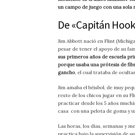
un campo de juego con una sola
De «Capitán Hook»
Jim Abbott nació en Flint (Michig
pesar de tener el apoyo de su fami
sus primeros años de escuela pr
porque usaba una prótesis de fib
gancho
, el cual trataba de oculta
Jim amaba el béisbol, de muy peq
resto de los chicos jugar en su Fl
practicar desde los 5 años muchí
casa con una pelota de goma y un
Las horas, los días, semanas y m
practica bajo la supervisión de s