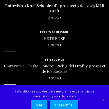
Entrevista a Kruz Schoolcraft, prospecto del 2025 MLB
Draft
28/11/2024
FRASES DE BÉISBOL
PETE ROSE
01/10/2024
BÉISBOL MLB
Entrevista a Charlie Condon, Pick 3 del Draft y prospect
de los Rockies
10/09/2024
Este sitio usa cookies para mejorar la experiencia de
navegación y uso de la web
OK!
SABER MÁS
© 2023 Diseño Web
UbuntuOnline.es