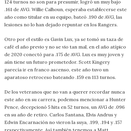
124 turnos no son para presumir, logró un muy bajo
.161 de AVG. Willie Calhoun, esperaba establecerse este
año como titular en su equipo, bateó .190 de AVG, las
lesiones no lo han dejado repuntar en los Rangers.
Otro por el estilo es Gavin Lux, ya se tomó su taza de
café el año previo y no se vio tan mal, en el año atípico
de 2020 conectó para .175 de AVG. Lux es muy joven y
aún tiene un futuro prometedor. Scott Kingery
parecía ir en franco ascenso, este año tuvo un
aparatoso retroceso bateando .159 en 113 turnos.
De los veteranos que no van a querer recordar nunca
este año en su carrera, podemos mencionar a Hunter
Pence, decepcionó 5 hits en 52 turnos, un AVG de .096
en su año de retiro. Carlos Santana, Elvis Andrus y
Edwin Encarnación no vieron la suya, .199, .194 y .157
respectivamente. Así también tenemos a Matt