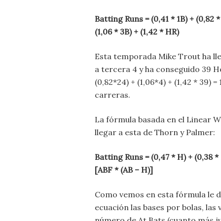
Batting Runs = (0,41 * 1B) + (0,82 *
(1,06 * 3B) + (1,42 * HR)
Esta temporada Mike Trout ha lle
a tercera 4 y ha conseguido 39 H
(0,82*24) + (1,06*4) + (1,42 * 39)
carreras.
La fórmula basada en el Linear W
llegar a esta de Thorn y Palmer:
Batting Runs = (0,47 * H) + (0,38 * 
[ABF * (AB – H)]
Como vemos en esta fórmula le dan
ecuación las bases por bolas, las 
número de At Bats (cuanto más j