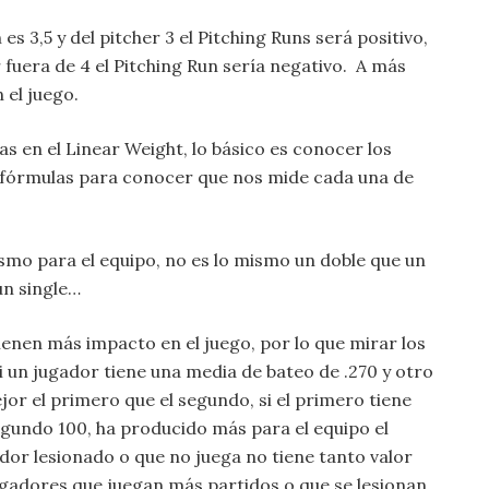
es 3,5 y del pitcher 3 el Pitching Runs será positivo,
r fuera de 4 el Pitching Run sería negativo. A más
 el juego.
s en el Linear Weight, lo básico es conocer los
fórmulas para conocer que nos mide cada una de
ismo para el equipo, no es lo mismo un doble que un
un single…
enen más impacto en el juego, por lo que mirar los
i un jugador tiene una media de bateo de .270 y otro
or el primero que el segundo, si el primero tiene
segundo 100, ha producido más para el equipo el
or lesionado o que no juega no tiene tanto valor
ugadores que juegan más partidos o que se lesionan