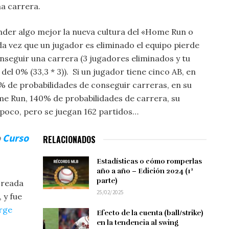
na carrera.
der algo mejor la nueva cultura del «Home Run o
 vez que un jugador es eliminado el equipo pierde
nseguir una carrera (3 jugadores eliminados y tu
del 0% (33,3 * 3)). Si un jugador tiene cinco AB, en
3% de probabilidades de conseguir carreras, en su
e Run, 140% de probabilidades de carrera, su
 poco, pero se juegan 162 partidos…
o
Curso
RELACIONADOS
Estadísticas o cómo romperlas
año a año – Edición 2024 (1ª
parte)
creada
25/02/2025
 y fue
rge
Efecto de la cuenta (ball/strike)
en la tendencia al swing