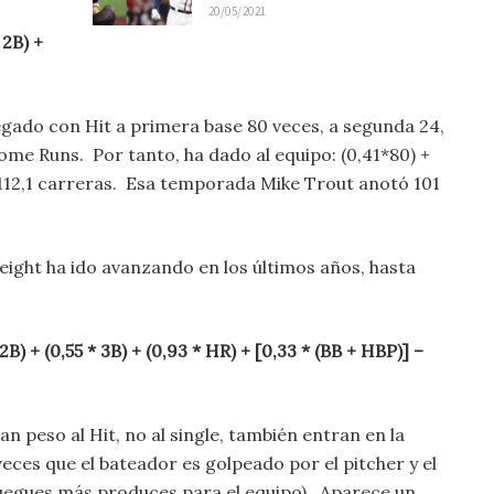
20/05/2021
 2B) +
gado con Hit a primera base 80 veces, a segunda 24,
ome Runs. Por tanto, ha dado al equipo: (0,41*80) +
 = 112,1 carreras. Esa temporada Mike Trout anotó 101
eight ha ido avanzando en los últimos años, hasta
2B) + (0,55 * 3B) + (0,93 * HR) + [0,33 * (BB + HBP)] –
 peso al Hit, no al single, también entran en la
veces que el bateador es golpeado por el pitcher y el
uegues más produces para el equipo). Aparece un