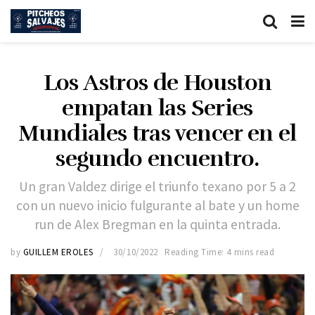
Los Astros de Houston
empatan las Series
Mundiales tras vencer en el
segundo encuentro.
Un gran Valdez dirige el triunfo texano por 5 a 2
con un nuevo inicio fulgurante al bate y un home
run de Alex Bregman en la quinta entrada.
by
GUILLEM EROLES
30/10/2022
Reading Time: 4 mins read