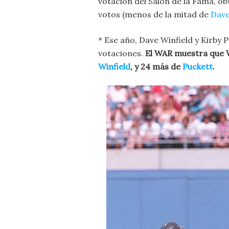
votación del Salón de la Fama, ob
votos (menos de la mitad de
Dave
* Ese año, Dave Winfield y Kirby 
votaciones.
El WAR muestra que W
Winfield
, y 24 más de
Puckett
.