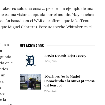
taker es sólo una cosa … pero es un ejemplo de una
que es una visión aceptada por el mundo. Hay muchos
ficación basada en el WAR que afirma que Mike Trout
que Miguel Cabrera). Pero sospecho Whitaker es el
ían a
RELACIONADOS
ón
Previa Detroit Tigers 2025
egunda
16/03/2025
la en el
andes
 un
¿Quién es Jesús Made?
as,
Conociendo a la nueva promesa
del béisbol
n
06/03/2025
fue
e la