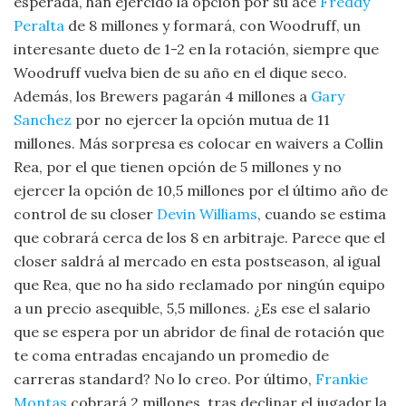
esperada, han ejercido la opción por su ace
Freddy
Peralta
de 8 millones y formará, con Woodruff, un
interesante dueto de 1-2 en la rotación, siempre que
Woodruff vuelva bien de su año en el dique seco.
Además, los Brewers pagarán 4 millones a
Gary
Sanchez
por no ejercer la opción mutua de 11
millones. Más sorpresa es colocar en waivers a Collin
Rea, por el que tienen opción de 5 millones y no
ejercer la opción de 10,5 millones por el último año de
control de su closer
Devin Williams
, cuando se estima
que cobrará cerca de los 8 en arbitraje. Parece que el
closer saldrá al mercado en esta postseason, al igual
que Rea, que no ha sido reclamado por ningún equipo
a un precio asequible, 5,5 millones. ¿Es ese el salario
que se espera por un abridor de final de rotación que
te coma entradas encajando un promedio de
carreras standard? No lo creo. Por último,
Frankie
Montas
cobrará 2 millones, tras declinar el jugador la