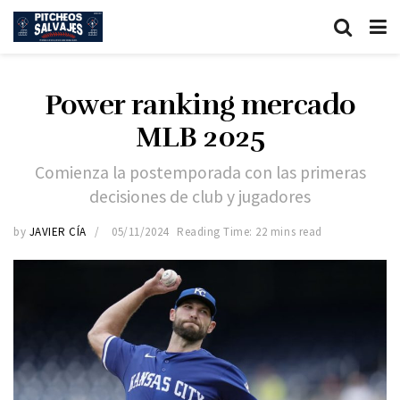
Power ranking mercado
MLB 2025
Comienza la postemporada con las primeras
decisiones de club y jugadores
by
JAVIER CÍA
05/11/2024
Reading Time: 22 mins read