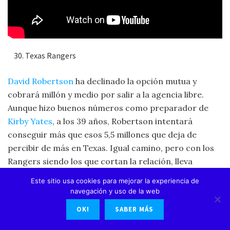
Texas Rangers
David Robertson
ha declinado la opción mutua y
cobrará millón y medio por salir a la agencia libre.
Aunque hizo buenos números como preparador de
Kirby Yates
, a los 39 años, Robertson intentará
conseguir más que esos 5,5 millones que deja de
percibir de más en Texas. Igual camino, pero con los
Rangers siendo los que cortan la relación, lleva
Andrew Chafin
, que recibirá 500.000 dólares por no
Este sitio usa cookies para mejorar la experiencia de
ejecutar los de Arlington la opción de club por el
navegación y uso de la web
bigotudo relevista de 6,5 millones- Además, los
OK!
SABER MÁS
Rangers han reclamado desde waivers a
Roansy
Contreras
de los Pirates, jugador clave en el traspaso