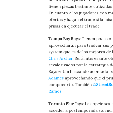
tienen piezas bastante cotizada
En cuanto a los jugadores con m
ofertas y hagan el trade si la m
prisas en ejecutar el trade.
Tampa Bay Rays
: Tienen pocas o
aprovecharán para tradear sus pi
system que es de los mejores de l
Chris Archer
. Será interesante o
revalorizados por la estrategia
Rays están buscando acomodo p
Adames
aprovechando que el prime
campocorto. También
@
StreetR
Ramos
.
Toronto Blue Jays
: Las opciones 
acceder a postemporada son nul