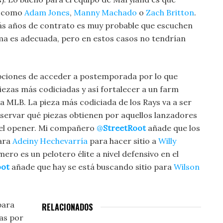
s como
Adam Jones
,
Manny Machado
o
Zach Britton
.
ás años de contrato es muy probable que escuchen
isma es adecuada, pero en estos casos no tendrían
pciones de acceder a postemporada por lo que
ezas más codiciadas y así fortalecer a un farm
a MLB. La pieza más codiciada de los Rays va a ser
bservar qué piezas obtienen por aquellos lanzadores
 del opener. Mi compañero
@
StreetRoot
añade que los
ara
Adeiny Hechevarría
para hacer sitio a
Willy
ro es un pelotero élite a nivel defensivo en el
oot
añade que hay se está buscando sitio para
Wilson
para
RELACIONADOS
as por