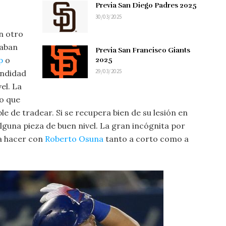
Previa San Diego Padres 2025
30/03/2025
n otro
caban
Previa San Francisco Giants
p
o
2025
29/03/2025
undidad
el. La
o que
ble de tradear. Si se recupera bien de su lesión en
guna pieza de buen nivel. La gran incógnita por
 a hacer con
Roberto Osuna
tanto a corto como a