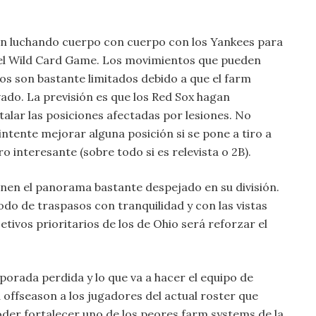
án luchando cuerpo con cuerpo con los Yankees para
r el Wild Card Game. Los movimientos que pueden
os son bastante limitados debido a que el farm
evado. La previsión es que los Red Sox hagan
lar las posiciones afectadas por lesiones. No
intente mejorar alguna posición si se pone a tiro a
o interesante (sobre todo si es relevista o 2B).
ienen el panorama bastante despejado en su división.
do de traspasos con tranquilidad y con las vistas
etivos prioritarios de los de Ohio será reforzar el
mporada perdida y lo que va a hacer el equipo de
 offseason a los jugadores del actual roster que
der fortalecer uno de los peores farm systems de la