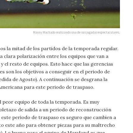
Manny Machado realizando una de sus jugadas espectaculares.
os la mitad de los partidos de la temporada regular.
 clara polarización entre los equipos que van a
 el resto de equipos. Esto hace que las gerencias
es son los objetivos a conseguir en el periodo de
edida de Agosto). A continuación se desgrana la
 Americana para este periodo de traspaso.
el peor equipo de toda la temporada. Es muy
stoletazo de salida a un periodo de reconstrucción
 este periodo de traspaso es seguro que cambien a
to este año para obtener piezas para su maltrecho
). Lo bueno para el equipo de Maryland es que