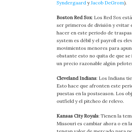
Syndergaard
y
Jacob DeGrom
).
Boston Red Sox
: Los Red Sox est
ser primeros de división y evita
hacer en este periodo de traspas
system es débil y el payroll es el
movimientos menores para apunta
obstante esto no quita de que se 
un precio razonable algún peloter
Cleveland Indians
: Los Indians t
Esto hace que afronten este perio
puestas en la postseason. Los obj
outfield y el pitcheo de relevo.
Kansas City Royals
: Tienen la te
Missouri es cambiar ahora o en la
tengan valor de mercado para po