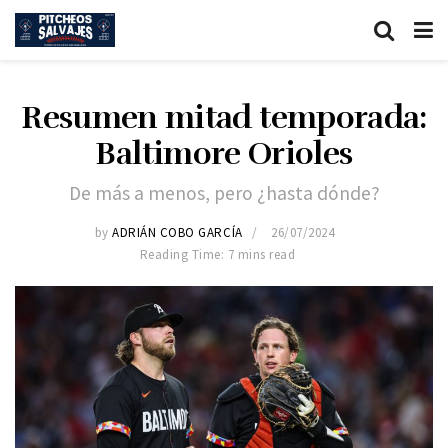
Resumen mitad temporada:
Baltimore Orioles
De más a menos, pero ¿hasta dónde?
by
ADRIÁN COBO GARCÍA
26/07/2024
Reading Time: 7 mins read