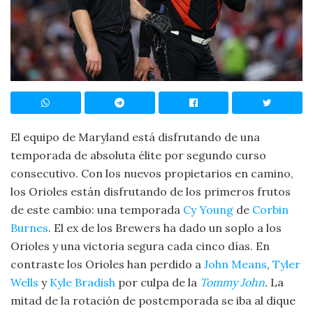
El equipo de Maryland está disfrutando de una
temporada de absoluta élite por segundo curso
consecutivo. Con los nuevos propietarios en camino,
los Orioles están disfrutando de los primeros frutos
de este cambio: una temporada
Cy Young
de
Corbin
Burnes
. El ex de los Brewers ha dado un soplo a los
Orioles y una victoria segura cada cinco días. En
contraste los Orioles han perdido a
John Means
,
Tyler
Wells
y
Kyle Bradish
por culpa de la
Tommy John
.
La
mitad de la rotación de postemporada se iba al dique