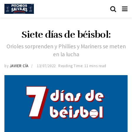
Siete días de béisbol:
Orioles sorprenden y Phillies y Mariners se meten
en la lucha
by
JAVIER CÍA
13/07/2022
Reading Time: 11 mins read