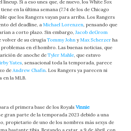
 lineup. Si a eso unes que, de nuevo, los White Sox
tiene en la última semana (7.74 de los de Chicago
iable que los Rangers vayan para arriba. Los Rangers
nto del deadline, a
Michael Lorenzen
, pensando que
tarían a corto plazo. Sin embargo,
Jacob deGrom
 volver de su cirugía
Tommy John
y
Max Scherzer
ha
on problemas en el hombro. Las buenas noticias, que
aparición de anoche de
Tyler Mahle
, que estuvo
irby Yates
, sensacional toda la temporada, parece
rzo de
Andrew Chafin
. Los Rangers ya parecen ni
s en la MLB.
para el primera base de los Royals
Vinnie
se gran parte de la temporada 2023 debido a una
o, propietario de uno de los nombres más sexys de
ma bastante tibia, llegando a estar, a 9 de Abril, con