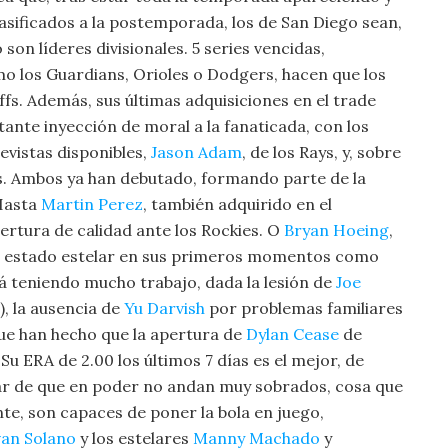
asificados a la postemporada, los de San Diego sean,
 son líderes divisionales. 5 series vencidas,
mo los Guardians, Orioles o Dodgers, hacen que los
fs. Además, sus últimas adquisiciones en el trade
ante inyección de moral a la fanaticada, con los
levistas disponibles,
Jason Adam
, de los Rays, y, sobre
s. Ambos ya han debutado, formando parte de la
 Hasta
Martin Perez
, también adquirido en el
ertura de calidad ante los Rockies. O
Bryan Hoeing
,
 ha estado estelar en sus primeros momentos como
tá teniendo mucho trabajo, dada la lesión de
Joe
, la ausencia de
Yu Darvish
por problemas familiares
ue han hecho que la apertura de
Dylan Cease
de
u ERA de 2.00 los últimos 7 días es el mejor, de
esar de que en poder no andan muy sobrados, cosa que
e, son capaces de poner la bola en juego,
an Solano
y los estelares
Manny Machado
y