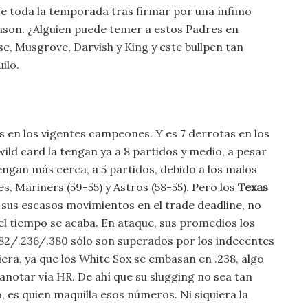
e toda la temporada tras firmar por una ínfimo
eason. ¿Alguien puede temer a estos Padres en
e, Musgrove, Darvish y King y este bullpen tan
ilo.
s en los vigentes campeones. Y es 7 derrotas en los
wild card la tengan ya a 8 partidos y medio, a pesar
tengan más cerca, a 5 partidos, debido a los malos
les, Mariners (59-55) y Astros (58-55). Pero los
Texas
r sus escasos movimientos en el trade deadline, no
el tiempo se acaba. En ataque, sus promedios los
.182/.236/.380 sólo son superados por los indecentes
era, ya que los White Sox se embasan en .238, algo
anotar vía HR. De ahí que su slugging no sea tan
, es quien maquilla esos números. Ni siquiera la