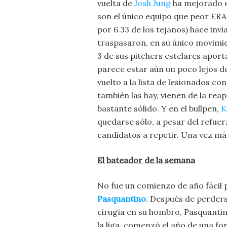
vuelta de
Josh Jung
ha mejorado el
son el único equipo que peor ERA 
por 6.33 de los tejanos) hace inv
traspasaron, en su único movimie
3 de sus pitchers estelares apor
parece estar aún un poco lejos de
vuelto a la lista de lesionados c
también las hay, vienen de la re
bastante sólido. Y en el bullpen,
K
quedarse sólo, a pesar del refue
candidatos a repetir. Una vez má
El bateador de la semana
No fue un comienzo de año fácil 
Pasquantino
. Después de perder
cirugía en su hombro, Pasquantin
la liga, comenzó el año de una for