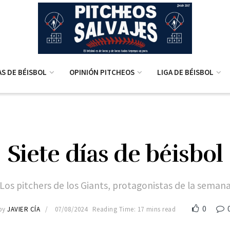
AS DE BÉISBOL
OPINIÓN PITCHEOS
LIGA DE BÉISBOL
Siete días de béisbol
Los pitchers de los Giants, protagonistas de la seman
0
by
JAVIER CÍA
07/08/2024
Reading Time: 17 mins read