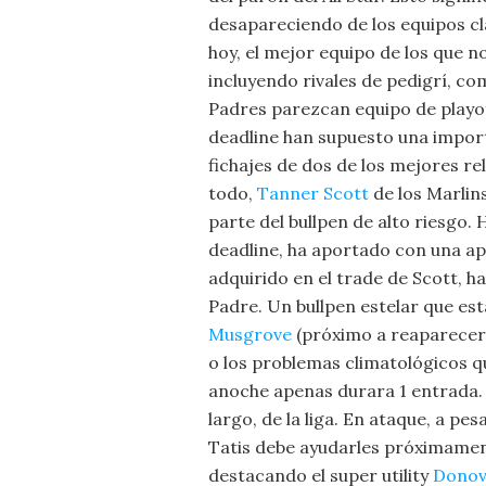
desapareciendo de los equipos cl
hoy, el mejor equipo de los que no
incluyendo rivales de pedigrí, co
Padres parezcan equipo de playof
deadline han supuesto una import
fichajes de dos de los mejores re
todo,
Tanner Scott
de los Marlin
parte del bullpen de alto riesgo.
deadline, ha aportado con una ap
adquirido en el trade de Scott,
Padre. Un bullpen estelar que es
Musgrove
(próximo a reaparecer)
o los problemas climatológicos q
anoche apenas durara 1 entrada. S
largo, de la liga. En ataque, a p
Tatis debe ayudarles próximament
destacando el super utility
Donov