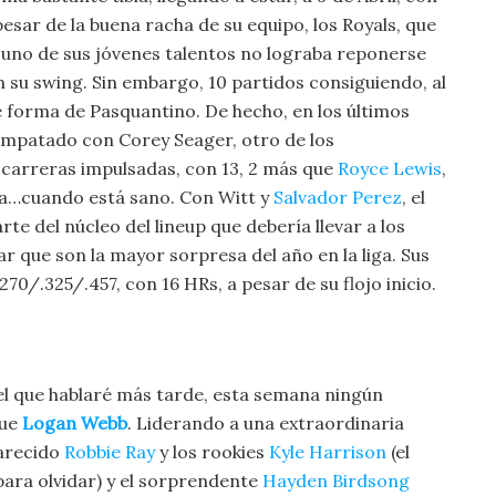
esar de la buena racha de su equipo, los Royals, que
n, uno de sus jóvenes talentos no lograba reponerse
en su swing. Sin embargo, 10 partidos consiguiendo, al
e forma de Pasquantino. De hecho, en los últimos
5, empatado con Corey Seager, otro de los
 carreras impulsadas, con 13, 2 más que
Royce Lewis
,
iga…cuando está sano. Con Witt y
Salvador Perez
, el
e del núcleo del lineup que debería llevar a los
r que son la mayor sorpresa del año en la liga. Sus
70/.325/.457, con 16 HRs, a pesar de su flojo inicio.
el que hablaré más tarde, esta semana ningún
que
Logan Webb
. Liderando a una extraordinaria
parecido
Robbie Ray
y los rookies
Kyle Harrison
(el
ara olvidar) y el sorprendente
Hayden Birdsong