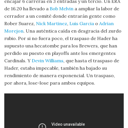
encajar 6 carreras en 3 entradas y un tercio. Un ERA
de 16.20 ha llevado a
Bob Melvin
a ampliar la labor de
cerrador a un comité donde entrarán gente como
Rober Suarez,
Nick Martinez
,
Luis Garcia
o
Adrian
Morejon
. Una auténtica caída en desgracia del zurdo
rubio. Por si no fuera poco, el traspaso de Hader ha
supuesto una hecatombe para los Brewers, que han
perdido su puesto en playoffs ante los emergentes
Cardinals. Y
Devin Williams
, que hasta el traspaso de
Hader, estaba impecable, también ha bajado su
rendimiento de manera exponencial. Un traspaso,
por ahora, lose-lose para ambos equipos.