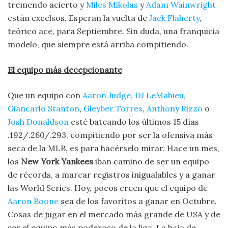
tremendo acierto y
Miles Mikolas
y
Adam Wainwright
están excelsos. Esperan la vuelta de
Jack Flaherty
,
teórico ace, para Septiembre. Sin duda, una franquicia
modelo, que siempre está arriba compitiendo.
El equipo más decepcionante
Que un equipo con
Aaron Judge
,
DJ LeMahieu
,
Giancarlo Stanton
,
Gleyber Torres
,
Anthony Rizzo
o
Josh Donaldson
esté bateando los últimos 15 días
.192/.260/.293, compitiendo por ser la ofensiva más
seca de la MLB, es para hacérselo mirar. Hace un mes,
los
New York Yankees
iban camino de ser un equipo
de récords, a marcar registros inigualables y a ganar
las World Series. Hoy, pocos creen que el equipo de
Aaron Boone
sea de los favoritos a ganar en Octubre.
Cosas de jugar en el mercado más grande de USA y de
ser el equipo más poderoso de la liga. La baja de