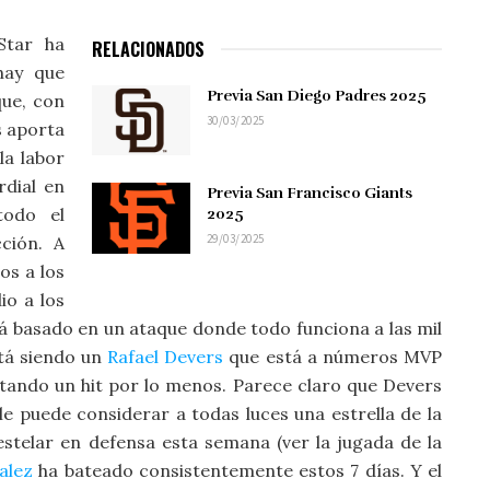
Star ha
RELACIONADOS
hay que
Previa San Diego Padres 2025
que, con
30/03/2025
s aporta
la labor
dial en
Previa San Francisco Giants
todo el
2025
29/03/2025
ción. A
os a los
io a los
tá basado en un ataque donde todo funciona a las mil
stá siendo un
Rafael Devers
que está a números MVP
tando un hit por lo menos. Parece claro que Devers
 le puede considerar a todas luces una estrella de la
estelar en defensa esta semana (ver la jugada de la
alez
ha bateado consistentemente estos 7 días. Y el