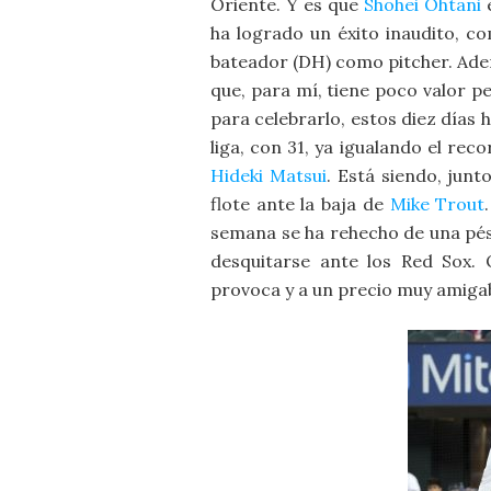
Oriente. Y es que
Shohei Ohtani
e
ha logrado un éxito inaudito, c
bateador (DH) como pitcher. Ade
que, para mí, tiene poco valor pe
para celebrarlo, estos diez días
liga, con 31, ya igualando el rec
Hideki Matsui
. Está siendo, junt
flote ante la baja de
Mike Trout
semana se ha rehecho de una pés
desquitarse ante los Red Sox. O
provoca y a un precio muy amigab