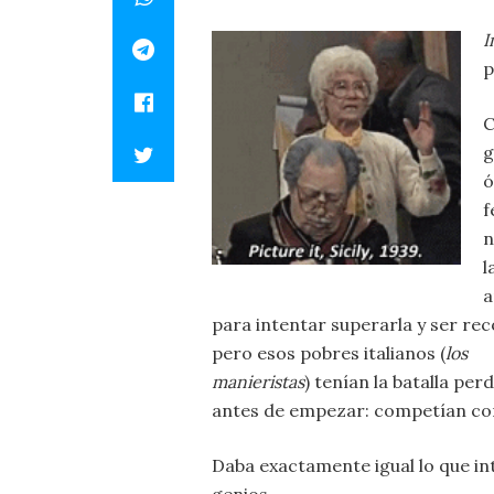
I
p
C
g
ó
f
n
l
a
para intentar superarla y ser re
pero esos pobres italianos (
los
manieristas
) tenían la batalla per
antes de empezar: competían c
Daba exactamente igual lo que in