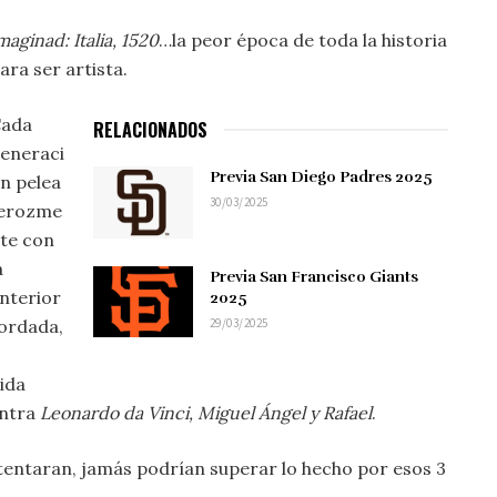
maginad: Italia, 1520
…la peor época de toda la historia
ara ser artista.
ada
RELACIONADOS
eneraci
Previa San Diego Padres 2025
n pelea
30/03/2025
erozme
te con
a
Previa San Francisco Giants
nterior
2025
29/03/2025
cordada,
dida
ontra
Leonardo da Vinci, Miguel Ángel y Rafael
.
tentaran, jamás podrían superar lo hecho por esos 3