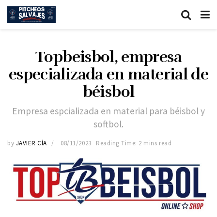
Topbeisbol, empresa
especializada en material de
béisbol
Empresa espcializada en material para béisbol y
softbol.
by
JAVIER CÍA
08/11/2023
Reading Time: 2 mins read