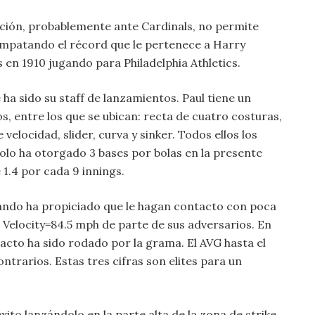
rición, probablemente ante Cardinals, no permite
empatando el récord que le pertenece a Harry
 en 1910 jugando para Philadelphia Athletics.
 ha sido su staff de lanzamientos. Paul tiene un
os, entre los que se ubican: recta de cuatro costuras,
velocidad, slider, curva y sinker. Todos ellos los
lo ha otorgado 3 bases por bolas en la presente
1.4 por cada 9 innings.
ando ha propiciado que le hagan contacto con poca
 Velocity=84.5 mph de parte de sus adversarios. En
acto ha sido rodado por la grama. El AVG hasta el
ntrarios. Estas tres cifras son elites para un
ito lanzándolo en la parte alta de la zona de strike,