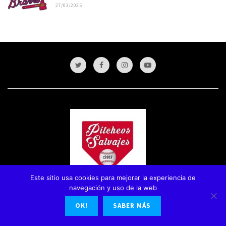
27/03/2025
Este sitio usa cookies para mejorar la experiencia de
navegación y uso de la web
OK!
SABER MÁS
Pitcheos Salvajes
es la web de MLB y de Béisbol en español.
Creada por un grupo de locos de todo el mundo, fans de este