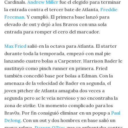
Cardinals.
Andrew Miller
fue el elegido para terminar
la entrada contra el tercer bate de Atlanta,
Freddie
Freeman
. Y cumplió. El primera base lanzó para
elevado de out y dejó a los Bravos con una sola
entrada para romper el cero del marcador.
Max Fried
salió en la octava para Atlanta. El starter
durante toda la temporada, empezó con mal pie
lanzando cuatro bolas a Carpenter. Harrison Bader le
sustituyó como pinch runner en primera. Fried
también concedió base por bolas a Edman. Con la
amenaza de la velocidad de Bader en segunda, el
joven pitcher de Atlanta amagaba dos veces a
segunda pero se le veía nervioso y no encontraba la
zona de strike. Un momento complicado para los
Brav0s. Por fin consiguió eliminar en un popup a
Paul
DeJong
. Con un out y dos hombres en base salió un
nuevo relevo,
Darren O’Day
, que se enfrentaba contra