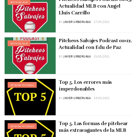
NOTICIAS MLB
Actualidad MLB con Angel
Lluis Carrillo
BY
JAVIER URBERUAGA
27/05/2021
Pitcheos Salvajes Podcast 01×12.
NOTICIAS MLB
Actualidad con Edu de Paz
BY
JAVIER URBERUAGA
25/05/2021
Top 5. Los errores más
OPINIÓN PITCHEOS
imperdonables
BY
JAVIER URBERUAGA
14/05/2021
Top 5. Las formas de pitchear
OPINIÓN PITCHEOS
más extravagantes de la MLB