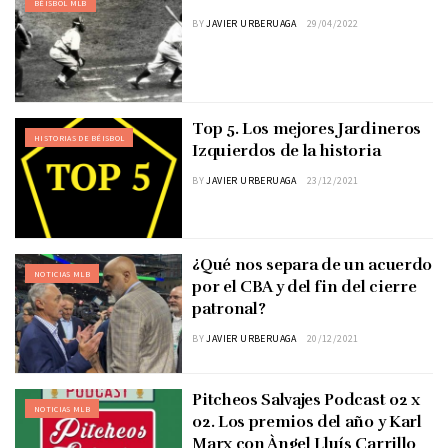
BÉISBOL MLB
BY
JAVIER URBERUAGA
29/04/2022
Top 5. Los mejores Jardineros
HISTORIAS DE BÉISBOL
Izquierdos de la historia
BY
JAVIER URBERUAGA
23/12/2021
¿Qué nos separa de un acuerdo
NOTICIAS MLB
por el CBA y del fin del cierre
patronal?
BY
JAVIER URBERUAGA
20/12/2021
Pitcheos Salvajes Podcast 02 x
NOTICIAS MLB
02. Los premios del año y Karl
Marx con Àngel Lluís Carrillo