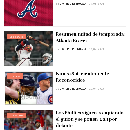
BY
JAVIER URBERUAGA
08/03/2024
Resumen mitad de temporada:
LOS BRAVES
Atlanta Braves
BY
JAVIER URBERUAGA
07/07/2023
Nunca Suficientemente
LOS CUBS
Reconocidos
BY
JAVIER URBERUAGA
21/04/2023
Los Phillies siguen rompiendo
LOS ASTROS
el guion y se ponen 2 a 1 por
delante