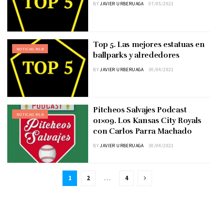
BY
JAVIER URBERUAGA
07/05/2021
Top 5. Las mejores estatuas en
NOTICIAS MLB
ballparks y alrededores
BY
JAVIER URBERUAGA
30/04/2021
Pitcheos Salvajes Podcast
NOTICIAS MLB
01×09. Los Kansas City Royals
con Carlos Parra Machado
BY
JAVIER URBERUAGA
30/04/2021
1
2
…
4