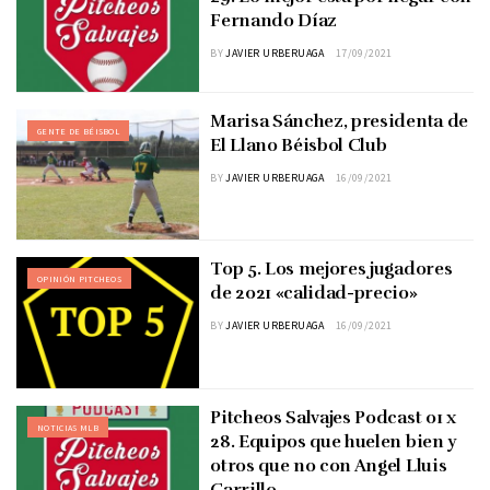
Fernando Díaz
BY
JAVIER URBERUAGA
17/09/2021
Marisa Sánchez, presidenta de
GENTE DE BÉISBOL
El Llano Béisbol Club
BY
JAVIER URBERUAGA
16/09/2021
Top 5. Los mejores jugadores
OPINIÓN PITCHEOS
de 2021 «calidad-precio»
BY
JAVIER URBERUAGA
16/09/2021
Pitcheos Salvajes Podcast 01 x
NOTICIAS MLB
28. Equipos que huelen bien y
otros que no con Angel Lluis
Carrillo