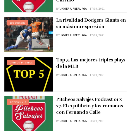
BY
JAVIER URBERUAGA
17/09/2021
La rivalidad Dodgers Giants en
LOS DODGERS
su máxima expresión
BY
JAVIER URBERUAGA
17/09/2021
Top 5. Las mejores triples plays
OPINIÓN PITCHEOS
de la MLB
BY
JAVIER URBERUAGA
17/09/2021
Pitcheos Salvajes Podcast 01 x
NOTICIAS MLB
27. El equilibrio y los romanos
con Fernando Calle
BY
JAVIER URBERUAGA
20/09/2021