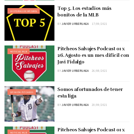
Top 5. Los estadios más
HISTORIAS DE BÉISBOL
bonitos de la MLB
BY
JAVIER URBERUAGA
17/09/2021
Pitcheos Salvajes Podcast 01 x
NOTICIAS MLB
26. Agosto es un mes difícil con
Javi Fidalgo
BY
JAVIER URBERUAGA
26/08/2021
Somos afortunados de tener
OPINIÓN PITCHEOS
esta liga
BY
JAVIER URBERUAGA
20/09/2021
Pitcheos Salvajes Podcast 01 x
NOTICIAS MLB