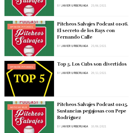
BY
JAVIER URBERUAGA
25/06/2021
Pitcheos Salvajes Podcast 01×16.
OPINIÓN PITCHEOS
El secreto de los Rays con
Fernando Calle
BY
JAVIER URBERUAGA
25/06/2021
Top 5. Los Cubs son divertidos
OPINIÓN PITCHEOS
BY
JAVIER URBERUAGA
29/11/2021
Pitcheos Salvajes Podcast 01×15.
NOTICIAS MLB
Sustancias pegajosas con Pepe
Rodríguez
BY
JAVIER URBERUAGA
10/06/2021