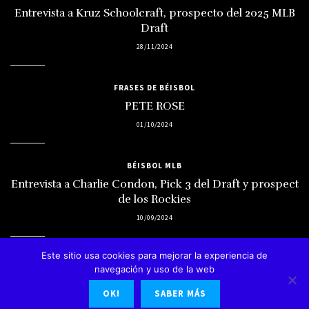
Entrevista a Kruz Schoolcraft, prospecto del 2025 MLB
Draft
28/11/2024
FRASES DE BÉISBOL
PETE ROSE
01/10/2024
BÉISBOL MLB
Entrevista a Charlie Condon, Pick 3 del Draft y prospect
de los Rockies
10/09/2024
Este sitio usa cookies para mejorar la experiencia de
navegación y uso de la web
OK!
SABER MÁS
© 2023 Diseño Web
UbuntuOnline.es