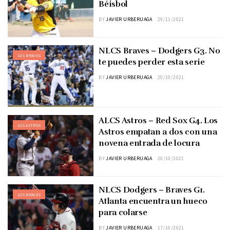
Béisbol
BY
JAVIER URBERUAGA
29/11/2021
NLCS Braves – Dodgers G3. No
LOS BRAVES
te puedes perder esta serie
BY
JAVIER URBERUAGA
20/10/2021
ALCS Astros – Red Sox G4. Los
LOS ASTROS
Astros empatan a dos con una
novena entrada de locura
BY
JAVIER URBERUAGA
20/10/2021
NLCS Dodgers – Braves G1.
LOS BRAVES
Atlanta encuentra un hueco
para colarse
BY
JAVIER URBERUAGA
17/10/2021