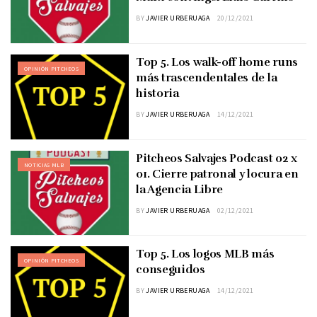
BY
JAVIER URBERUAGA
20/12/2021
Top 5. Los walk-off home runs
OPINIÓN PITCHEOS
más trascendentales de la
historia
BY
JAVIER URBERUAGA
14/12/2021
Pitcheos Salvajes Podcast 02 x
NOTICIAS MLB
01. Cierre patronal y locura en
la Agencia Libre
BY
JAVIER URBERUAGA
02/12/2021
Top 5. Los logos MLB más
OPINIÓN PITCHEOS
conseguidos
BY
JAVIER URBERUAGA
14/12/2021