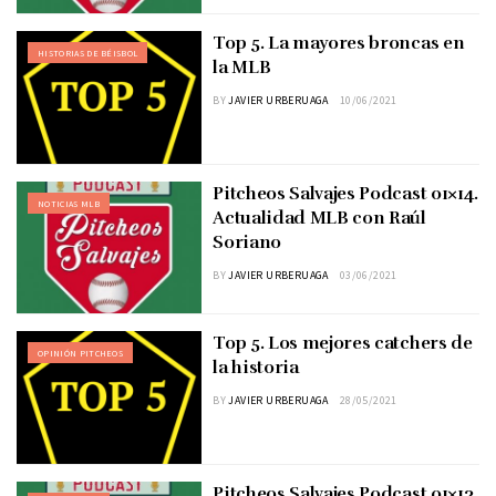
Top 5. La mayores broncas en
HISTORIAS DE BÉISBOL
la MLB
BY
JAVIER URBERUAGA
10/06/2021
Pitcheos Salvajes Podcast 01×14.
NOTICIAS MLB
Actualidad MLB con Raúl
Soriano
BY
JAVIER URBERUAGA
03/06/2021
Top 5. Los mejores catchers de
OPINIÓN PITCHEOS
la historia
BY
JAVIER URBERUAGA
28/05/2021
Pitcheos Salvajes Podcast 01×13.