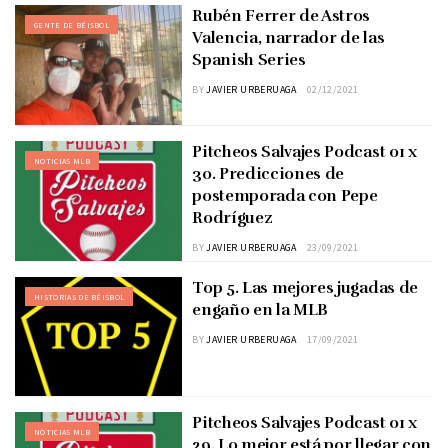
Rubén Ferrer de Astros
GENTE DE BÉISBOL
Valencia, narrador de las
Spanish Series
BY
JAVIER URBERUAGA
02/12/2021
Pitcheos Salvajes Podcast 01 x
NOTICIAS MLB
30. Predicciones de
postemporada con Pepe
Rodríguez
BY
JAVIER URBERUAGA
23/09/2021
Top 5. Las mejores jugadas de
HISTORIAS DE BÉISBOL
engaño en la MLB
BY
JAVIER URBERUAGA
17/09/2021
Pitcheos Salvajes Podcast 01 x
NOTICIAS MLB
29. Lo mejor está por llegar con