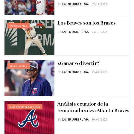
BY
JAVIER URBERUAGA
02/11/2022
Los Braves son los Braves
NOTICIAS MLB
BY
JAVIER URBERUAGA
03/10/2022
¿Ganar o divertir?
NOTICIAS MLB
BY
JAVIER URBERUAGA
23/09/2022
Análisis ecuador de la
LIGA NACIONAL ESTE MLB
temporada 2022: Atlanta Braves
BY
JAVIER URBERUAGA
30/07/2022