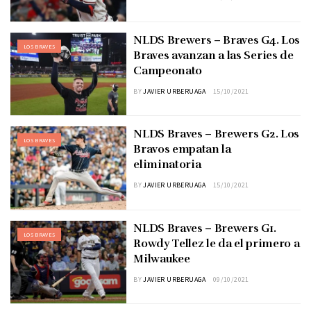
NLDS Brewers – Braves G4. Los
LOS BRAVES
Braves avanzan a las Series de
Campeonato
BY
JAVIER URBERUAGA
15/10/2021
NLDS Braves – Brewers G2. Los
LOS BRAVES
Bravos empatan la
eliminatoria
BY
JAVIER URBERUAGA
15/10/2021
NLDS Braves – Brewers G1.
LOS BRAVES
Rowdy Tellez le da el primero a
Milwaukee
BY
JAVIER URBERUAGA
09/10/2021