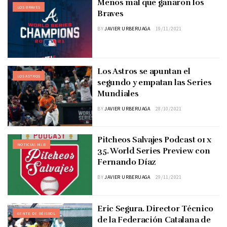
Menos mal que ganaron los
LOS BRAVES
Braves
BY
JAVIER URBERUAGA
19/11/2021
Los Astros se apuntan el
LOS ASTROS
segundo y empatan las Series
Mundiales
BY
JAVIER URBERUAGA
28/10/2021
Pitcheos Salvajes Podcast 01 x
NOTICIAS MLB
35. World Series Preview con
Fernando Díaz
BY
JAVIER URBERUAGA
29/11/2021
Eric Segura. Director Técnico
GENTE DE BÉISBOL
de la Federación Catalana de