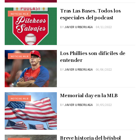
Tras Las Bases. Todos los
NOTICIAS MLB
especiales del podcast
BY
JAVIER URBERUAGA
04/11/2022
Los Phillies son difíciles de
NOTICIAS MLB
entender
BY
JAVIER URBERUAGA
06/06/2022
Memorial day en la MLB
NOTICIAS MLB
BY
JAVIER URBERUAGA
30/05/2022
Breve historia del béisbol