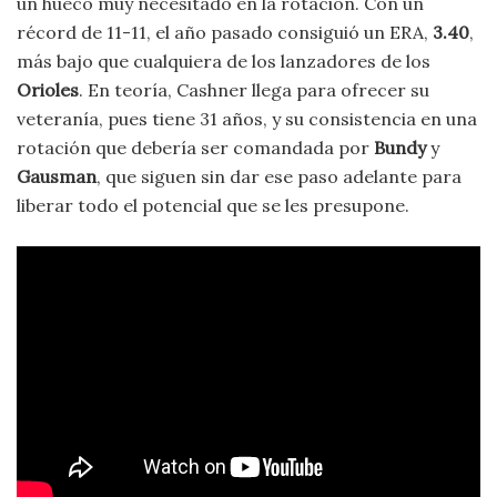
un hueco muy necesitado en la rotación. Con un
récord de 11-11, el año pasado consiguió un ERA,
3.40
,
más bajo que cualquiera de los lanzadores de los
Orioles
. En teoría, Cashner llega para ofrecer su
veteranía, pues tiene 31 años, y su consistencia en una
rotación que debería ser comandada por
Bundy
y
Gausman
, que siguen sin dar ese paso adelante para
liberar todo el potencial que se les presupone.