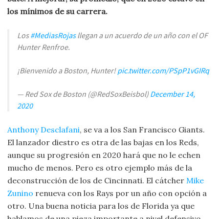
los mínimos de su carrera.
Los
#MediasRojas
llegan a un acuerdo de un año con el OF
Hunter Renfroe.
¡Bienvenido a Boston, Hunter!
pic.twitter.com/PSpP1vGIRq
— Red Sox de Boston (@RedSoxBeisbol)
December 14,
2020
Anthony Desclafani
, se va a los San Francisco Giants.
El lanzador diestro es otra de las bajas en los Reds,
aunque su progresión en 2020 hará que no le echen
mucho de menos. Pero es otro ejemplo más de la
deconstrucción de los de Cincinnati. El cátcher
Mike
Zunino
renueva con los Rays por un año con opción a
otro. Una buena noticia para los de Florida ya que
hablamos de una pieza importante a nivel defensivo.