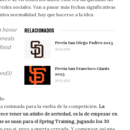
edes sociales. Van a pasar más fechas significativas
tiva normalidad, hay que hacerse a la idea.
n honor
RELACIONADOS
 meals
Previa San Diego Padres 2025
 food
30/03/2025
Previa San Francisco Giants
and3)
2025
29/03/2025
do
ha estimada para la vuelta de la competición.
La
rece tener un atisbo de seriedad, es la de empezar en
e se usan para el Spring Training, jugando los 30
o eso si, pero a puerta cerrada. Y comenzar así una