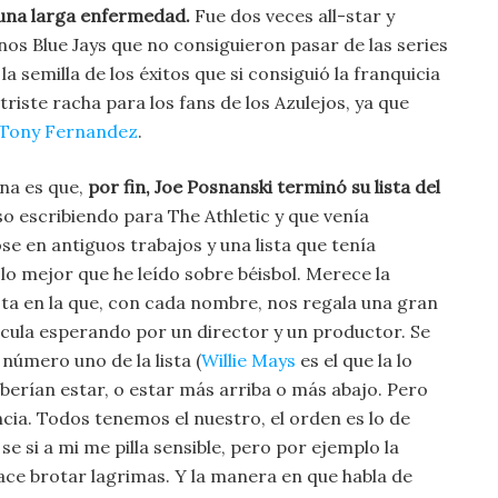
 una larga enfermedad.
Fue dos veces all-star y
unos Blue Jays que no consiguieron pasar de las series
 semilla de los éxitos que si consiguió la franquicia
riste racha para los fans de los Azulejos, ya que
Tony Fernandez
.
na es que,
por fin, Joe Posnanski terminó su lista del
so escribiendo para The Athletic y que venía
e en antiguos trabajos y una lista que tenía
lo mejor que he leído sobre béisbol. Merece la
ista en la que, con cada nombre, nos regala una gran
lícula esperando por un director y un productor. Se
 número uno de la lista (
Willie Mays
es el que la lo
berían estar, o estar más arriba o más abajo. Pero
cia. Todos tenemos el nuestro, el orden es lo de
e si a mi me pilla sensible, pero por ejemplo la
ce brotar lagrimas. Y la manera en que habla de