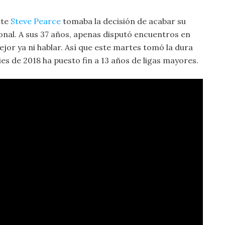
nte
Steve Pearce
tomaba la decisión de acabar su
onal. A sus 37 años, apenas disputó encuentros en
ejor ya ni hablar. Así que este martes tomó la dura
ies de 2018 ha puesto fin a 13 años de ligas mayores.