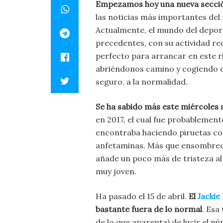
Empezamos hoy una nueva secci
las noticias más importantes del m
Actualmente, el mundo del deport
precedentes, con su actividad re
perfecto para arrancar en este 
abriéndonos camino y cogiendo ca
seguro, a la normalidad.
Se ha sabido más este miércoles s
en 2017, el cual fue probablemente
encontraba haciendo piruetas con
anfetaminas. Más que ensombrecer
añade un poco más de tristeza al
muy joven.
Ha pasado el 15 de abril.
El
Jackie
bastante fuera de lo normal
. Esa
de lo que aparenta) de lucir el n