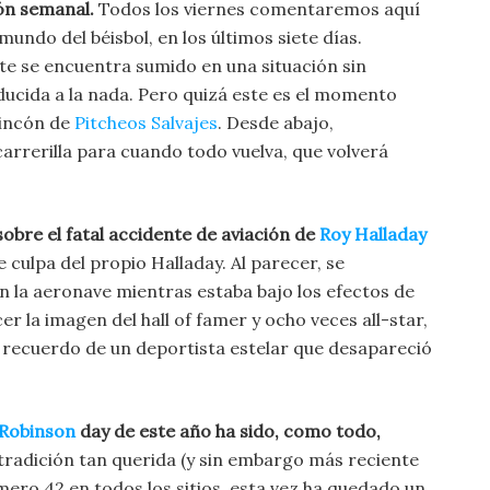
ón semanal.
Todos los viernes comentaremos aquí
undo del béisbol, en los últimos siete días.
e se encuentra sumido en una situación sin
ducida a la nada. Pero quizá este es el momento
rincón de
Pitcheos Salvajes
. Desde abajo,
rrerilla para cuando todo vuelva, que volverá
obre el fatal accidente de aviación de
Roy Halladay
 culpa del propio Halladay. Al parecer, se
 la aeronave mientras estaba bajo los efectos de
 la imagen del hall of famer y ocho veces all-star,
 recuerdo de un deportista estelar que desapareció
 Robinson
day de este año ha sido, como todo,
 tradición tan querida (y sin embargo más reciente
úmero 42 en todos los sitios, esta vez ha quedado un