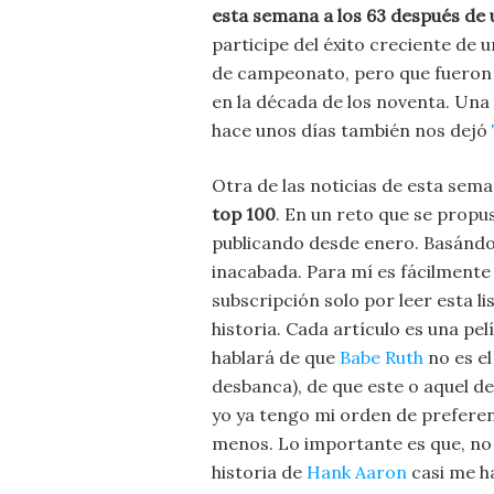
esta semana a los 63 después de
participe del éxito creciente de 
de campeonato, pero que fueron la
en la década de los noventa. Una t
hace unos días también nos dejó
Otra de las noticias de esta sema
top 100
. En un reto que se propu
publicando desde enero. Basándos
inacabada. Para mí es fácilmente 
subscripción solo por leer esta l
historia. Cada artículo es una pe
hablará de que
Babe Ruth
no es el
desbanca), de que este o aquel de
yo ya tengo mi orden de preferen
menos. Lo importante es que, no s
historia de
Hank Aaron
casi me ha