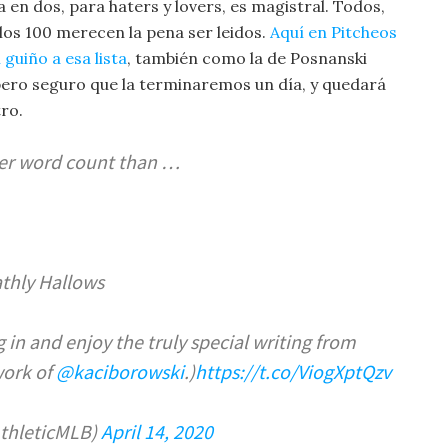
ia en dos, para haters y lovers, es magistral. Todos,
los 100 merecen la pena ser leidos.
Aquí en Pitcheos
guiño a esa lista
, también como la de Posnanski
pero seguro que la terminaremos un día, y quedará
ro.
her word count than …
thly Hallows
g in and enjoy the truly special writing from
work of
@kaciborowski
.)
https://t.co/ViogXptQzv
thleticMLB)
April 14, 2020