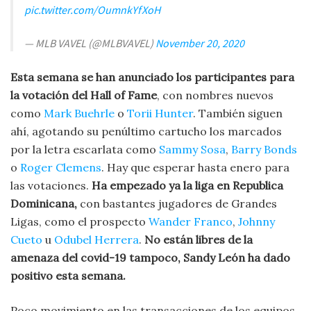
pic.twitter.com/OumnkYfXoH
— MLB VAVEL (@MLBVAVEL)
November 20, 2020
Esta semana se han anunciado los participantes para
la votación del Hall of Fame
, con nombres nuevos
como
Mark Buehrle
o
Torii Hunter
. También siguen
ahí, agotando su penúltimo cartucho los marcados
por la letra escarlata como
Sammy Sosa
,
Barry Bonds
o
Roger Clemens
. Hay que esperar hasta enero para
las votaciones.
Ha empezado ya la liga en Republica
Dominicana,
con bastantes jugadores de Grandes
Ligas, como el prospecto
Wander Franco
,
Johnny
Cueto
u
Odubel Herrera
.
No están libres de la
amenaza del covid-19 tampoco, Sandy León ha dado
positivo esta semana.
Poco movimiento en las transacciones de los equipos,