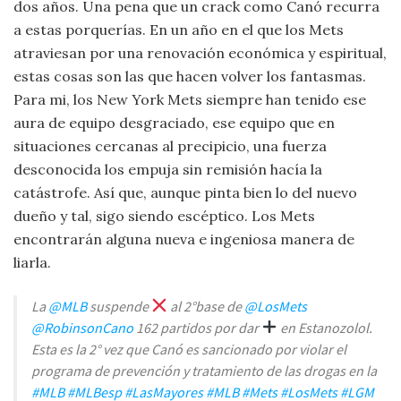
dos años. Una pena que un crack como Canó recurra
a estas porquerías. En un año en el que los Mets
atraviesan por una renovación económica y espiritual,
estas cosas son las que hacen volver los fantasmas.
Para mi, los New York Mets siempre han tenido ese
aura de equipo desgraciado, ese equipo que en
situaciones cercanas al precipicio, una fuerza
desconocida los empuja sin remisión hacía la
catástrofe. Así que, aunque pinta bien lo del nuevo
dueño y tal, sigo siendo escéptico. Los Mets
encontrarán alguna nueva e ingeniosa manera de
liarla.
La
@MLB
suspende
al 2°base de
@LosMets
@RobinsonCano
162 partidos por dar
en Estanozolol.
Esta es la 2° vez que Canó es sancionado por violar el
programa de prevención y tratamiento de las drogas en la
#MLB
#MLBesp
#LasMayores
#MLB
#Mets
#LosMets
#LGM