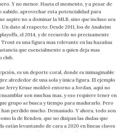
 pero. Y no menor. Hasta el momento, y a pesar de
 o sabido, aprovechar esta potencialidad para
e aspire no a dominar la MLB, sino que incluso sea
. Un dato al respecto: Desde 2011, los de Anaheim
playoffs, el 2014, y de recuerdo no precisamente
, Trout es una figura mas relevante en las hazañas
unstancia que esencialmente a quien deja mas
 club.
cepción, es un deporte coral, donde es inimaginable
re alrededor de una sola y única figura. El ejemplo
ue Jerry Kruse moldeó entorno a Jordan, aquí no
a ensamblar son muchas mas, y eso requiere tener en
 que grupo se busca y tiempo para madurarlo. Pero
ue han perdido mucho. Demasiado. Y ahora, todo son
como la de Rendon, que no disipan las dudas que
ls están levantando de cara a 2020 en líneas claves