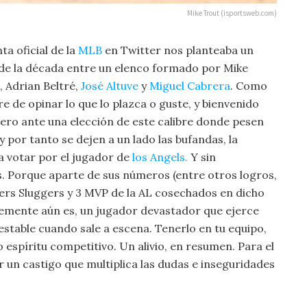
Mike Trout (isportsweb.com)
ta oficial de la
MLB
en Twitter nos planteaba un
 de la década entre un elenco formado por Mike
, Adrian Beltré,
José Altuve
y
Miguel Cabrera
. Como
re de opinar lo que lo plazca o guste, y bienvenido
Pero ante una elección de este calibre donde pesen
y por tanto se dejen a un lado las bufandas, la
a votar por el jugador de
los Angels.
Y sin
. Porque aparte de sus números (entre otros logros,
lvers Sluggers y 3 MVP de la AL cosechados en dicho
ntemente aún es, un jugador devastador que ejerce
stable cuando sale a escena. Tenerlo en tu equipo,
o espíritu competitivo. Un alivio, en resumen. Para el
er un castigo que multiplica las dudas e inseguridades