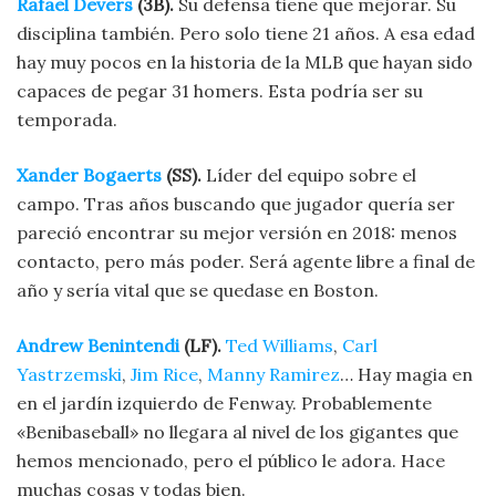
Rafael Devers
(3B).
Su defensa tiene que mejorar. Su
disciplina también. Pero solo tiene 21 años. A esa edad
hay muy pocos en la historia de la MLB que hayan sido
capaces de pegar 31 homers. Esta podría ser su
temporada.
Xander Bogaerts
(SS).
Líder del equipo sobre el
campo. Tras años buscando que jugador quería ser
pareció encontrar su mejor versión en 2018: menos
contacto, pero más poder. Será agente libre a final de
año y sería vital que se quedase en Boston.
Andrew Benintendi
(LF).
Ted Williams
,
Carl
Yastrzemski
,
Jim Rice
,
Manny Ramirez
… Hay magia en
en el jardín izquierdo de Fenway. Probablemente
«Benibaseball» no llegara al nivel de los gigantes que
hemos mencionado, pero el público le adora. Hace
muchas cosas y todas bien.