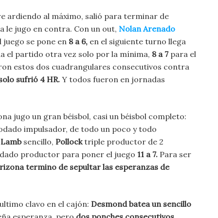
re ardiendo al máximo, salió para terminar de
na le jugo en contra. Con un out,
Nolan Arenado
el juego se pone en
8 a 6,
en el siguiente turno llega
da el partido otra vez solo por la mínima,
8 a 7
para el
ueron estos dos cuadrangulares consecutivos contra
solo sufrió 4 HR.
Y todos fueron en jornadas
ona jugo un gran béisbol, casi un béisbol completo:
 rodado impulsador, de todo un poco y todo
,
Lamb
sencillo,
Pollock
triple productor de 2
dado productor para poner el juego
11 a 7.
Para ser
rizona termino de sepultar las esperanzas de
ultimo clavo en el cajón:
Desmond batea un sencillo
eña esperanza, pero
dos ponches consecutivos