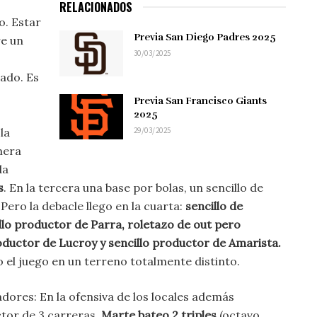
RELACIONADOS
o. Estar
Previa San Diego Padres 2025
e un
30/03/2025
ado. Es
Previa San Francisco Giants
2025
29/03/2025
la
mera
da
s
. En la tercera una base por bolas, un sencillo de
Pero la debacle llego en la cuarta:
sencillo de
illo productor de Parra, roletazo de out pero
ductor de Lucroy y sencillo productor de Amarista.
o el juego en un terreno totalmente distinto.
adores: En la ofensiva de los locales además
tor de 3 carreras,
Marte bateo 2 triples
(octavo