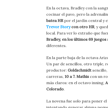
En la octava, Bradley con la sang
cocinar el pavo, pero la adrenali
batea HR
por el jardín central y 
Trevor Story
con otro HR
, y que
local. Para ver lo extraño que f
Bradley, en los últimos 69 juegos 
diferentes.
En la parte baja de la octava Ariz
Un par de sencillos, otro triple,
productor:
Goldschmidt
sencillo
carreras,
10 a 7.
Mathis
con un ro
más claros: en el octavo inning,
A
Colorado
.
La novena fue solo para poner el 
intentando generar alguna pequ