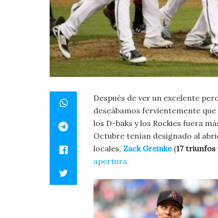
Después de ver un excelente per
deseábamos fervientemente que e
los D-baks y los Rockies fuera más
Octubre tenían designado al abri
locales,
Zack Greinke
(
17 triunfos
apertura.