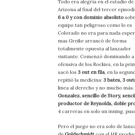
Todo era alegría en el estadio de
Arizona al final del tercer episodi
6 a 0 y con dominio absoluto
sobr
equipo tan peligroso como lo es
Colorado no era para nada esper
mas Greike arrancó de forma
totalmente opuesta al lanzador
visitante. Comenzó dominando a 
ofensiva de los Rockies, en la pri
sacó los
3 out en fila
, en la segun
repitió la medicina:
3 bates, 3 out
linea al derecho y no mucho más. 
Gonzalez, sencillo de Story, senc
productor de Reynolds, doble pro
4 carreras en solo un inning, pus
Pero el juego no era solo de lanz
de
Goldschmidt
con el HR produc