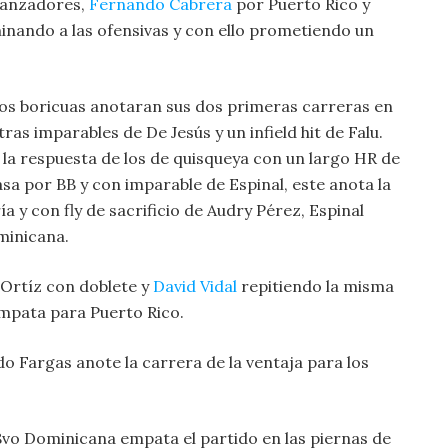
lanzadores,
Fernando Cabrera
por Puerto Rico y
nando a las ofensivas y con ello prometiendo un
 los boricuas anotaran sus dos primeras carreras en
ras imparables de De Jesús y un infield hit de Falu.
la respuesta de los de quisqueya con un largo HR de
asa por BB y con imparable de Espinal, este anota la
a y con fly de sacrificio de Audry Pérez, Espinal
minicana.
y Ortíz con doblete y
David Vidal
repitiendo la misma
 empata para Puerto Rico.
o Fargas anote la carrera de la ventaja para los
l 8vo Dominicana empata el partido en las piernas de