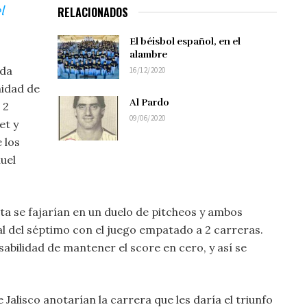
l
RELACIONADOS
El béisbol español, en el
alambre
ada
16/12/2020
nidad de
Al Pardo
 2
09/06/2020
et y
 los
uel
eta se fajarían en un duelo de pitcheos y ambos
al del séptimo con el juego empatado a 2 carreras.
sabilidad de mantener el score en cero, y así se
e Jalisco anotarían la carrera que les daría el triunfo