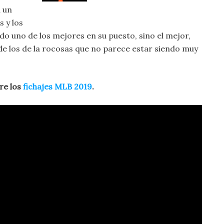
 un
s y los
do uno de los mejores en su puesto, sino el mejor,
 de los de la rocosas que no parece estar siendo muy
re los
fichajes MLB 2019
.