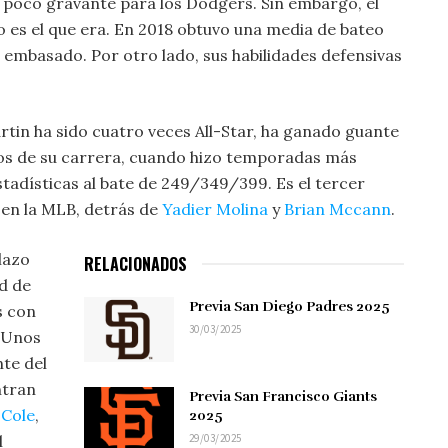
 poco gravante para los Dodgers. Sin embargo, el
o es el que era. En 2018 obtuvo una media de bateo
 embasado. Por otro lado, sus habilidades defensivas
rtin ha sido cuatro veces All-Star, ha ganado guante
icios de su carrera, cuando hizo temporadas más
stadísticas al bate de 249/349/399. Es el tercer
 en la MLB, detrás de
Yadier Molina
y
Brian Mccann
.
plazo
RELACIONADOS
ud de
Previa San Diego Padres 2025
s con
30/03/2025
. Unos
te del
ntran
Previa San Francisco Giants
 Cole
,
2025
29/03/2025
l