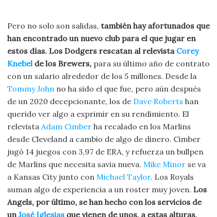
Pero no solo son salidas,
también hay afortunados que
han encontrado un nuevo club para el que jugar en
estos días. Los Dodgers rescatan al relevista
Corey
Knebel
de los Brewers,
para su último año de contrato
con un salario alrededor de los 5 millones. Desde la
Tommy John
no ha sido el que fue, pero aún después
de un 2020 decepcionante, los de
Dave Roberts
han
querido ver algo a exprimir en su rendimiento. El
relevista
Adam Cimber
ha recalado en los Marlins
desde Cleveland a cambio de algo de dinero. Cimber
jugó 14 juegos con 3,97 de ERA, y refuerza un bullpen
de Marlins que necesita savia nueva.
Mike Minor
se va
a Kansas City junto con
Michael Taylor
. Los Royals
suman algo de experiencia a un roster muy joven.
Los
Angels, por último, se han hecho con los servicios de
un
José Iglesias
que vienen de unos, a estas alturas,