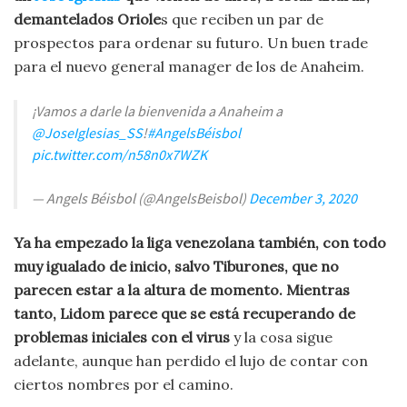
demantelados Oriole
s que reciben un par de
prospectos para ordenar su futuro. Un buen trade
para el nuevo general manager de los de Anaheim.
¡Vamos a darle la bienvenida a Anaheim a
@JoseIglesias_SS
!
#AngelsBéisbol
pic.twitter.com/n58n0x7WZK
— Angels Béisbol (@AngelsBeisbol)
December 3, 2020
Ya ha empezado la liga venezolana también, con todo
muy igualado de inicio, salvo Tiburones, que no
parecen estar a la altura de momento. Mientras
tanto, Lidom parece que se está recuperando de
problemas iniciales con el virus
y la cosa sigue
adelante, aunque han perdido el lujo de contar con
ciertos nombres por el camino.