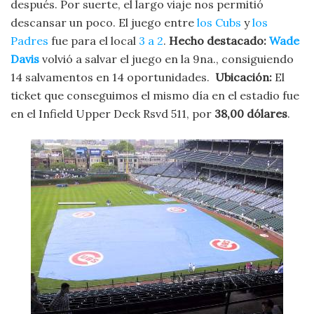
después. Por suerte, el largo viaje nos permitió
descansar un poco. El juego entre
los Cubs
y
los
Padres
fue para el local
3 a 2
.
Hecho destacado:
Wade
Davis
volvió a salvar el juego en la 9na., consiguiendo
14 salvamentos en 14 oportunidades.
Ubicación:
El
ticket que conseguimos el mismo día en el estadio fue
en el
Infield Upper Deck Rsvd 511, por
38,00 dólares
.