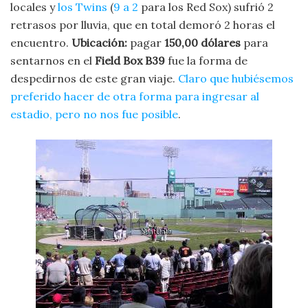
locales y
los Twins
(
9 a 2
para los Red Sox) sufrió 2
retrasos por lluvia, que en total demoró 2 horas el
encuentro.
Ubicación:
pagar
150,00 dólares
para
sentarnos en el
Field Box B39
fue la forma de
despedirnos de este gran viaje.
Claro que hubiésemos
preferido hacer de otra forma para ingresar al
estadio, pero no nos fue posible
.