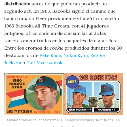
distribución
antes de que pudieran producir un
segundo set. En 1963, Bazooka siguió el camino que
había tomado Fleer previamente y lanzó la colección
1963 Bazooka All-Time Greats, con 41 jugadores
antiguos, ofreciendo un diseño similar al de las
tarjetas encontradas en los paquetes de cigarrillos.
Entre los cromos de
rookie
producidos durante los 60
destacan los de
Pete Rose
,
Nolan Ryan
,
Reggie
Jackson
o
Carl Yastrzemski
.
Cromos de rookie de Carl Yastrzemski (1960 Topps Baseball) y Nolan Ryan (1968