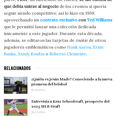
que debía unirse al negocio
de los cromos si quería
seguir siendo competitivo; así lo hizo en 1959,
aprovechando un
contrato exclusivo
con
Ted Williams
que le permitió lanzar una colección dedicada
únicamente a este jugador. Durante esta década,
además, se editaron las tarjetas de
rookie
de otros
jugadores emblemáticos como
Hank Aaron
,
Ernie
Banks
,
Sandy Koufax
o
Roberto Clemente
.
RELACIONADOS
¿Quién es Jesús Made? Conociendo a la nueva
promesa del béisbol
06/03/2025
Entrevista a Kruz Schoolcraft, prospecto del
2025 MLB Draft
28/11/2024