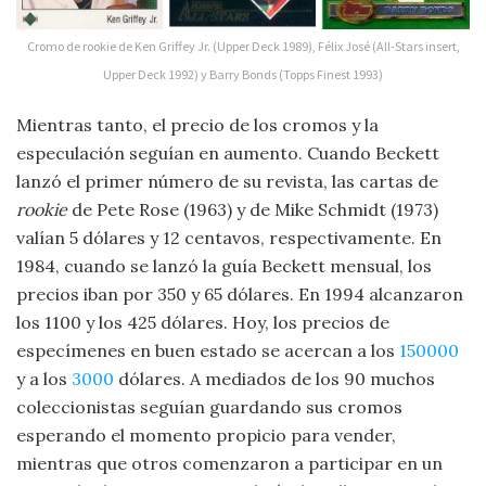
Cromo de rookie de Ken Griffey Jr. (Upper Deck 1989), Félix José (All-Stars insert,
Upper Deck 1992) y Barry Bonds (Topps Finest 1993)
Mientras tanto, el precio de los cromos y la
especulación seguían en aumento. Cuando Beckett
lanzó el primer número de su revista, las cartas de
rookie
de Pete Rose (1963) y de Mike Schmidt (1973)
valían 5 dólares y 12 centavos, respectivamente. En
1984, cuando se lanzó la guía Beckett mensual, los
precios iban por 350 y 65 dólares. En 1994 alcanzaron
los 1100 y los 425 dólares. Hoy, los precios de
especímenes en buen estado se acercan a los
150000
y a los
3000
dólares. A mediados de los 90 muchos
coleccionistas seguían guardando sus cromos
esperando el momento propicio para vender,
mientras que otros comenzaron a participar en un