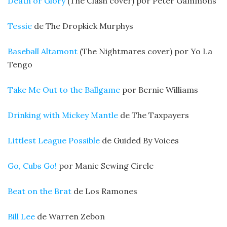
Death or Glory
(The Clash cover) por Peter Gammons
Tessie
de The Dropkick Murphys
Baseball Altamont
(The Nightmares cover) por Yo La
Tengo
Take Me Out to the Ballgame
por Bernie Williams
Drinking with Mickey Mantle
de The Taxpayers
Littlest League Possible
de Guided By Voices
Go, Cubs Go!
por Manic Sewing Circle
Beat on the Brat
de Los Ramones
Bill Lee
de Warren Zebon