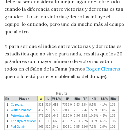
debería ser considerado mejor jugador -sobretodo
cuando la diferencia entre victorias y derrotas es tan
grande-. Lo sé, en victorias/derrotas influye el
equipo, lo entiendo, pero uno da mucho más al equipo
que al otro.
Y para ser que el índice entre victorias y derrotas es
estadística que no sirve para nada, resulta que los 20
jugadores con mayor número de victorias están
todos en el Salón de la Fama (menos
Roger Clemens
que no lo está por el «problemilla» del dopaje).
Results
Rk
Player
W
L
W-L%
IP
ERA
FIP
K%
BB%
ERA+
1
Cy Young
511
316
.618
7356.0
2.63
2.84
9.5%
4.1%
138
2
Walter Johnson
417
279
.599
5914.1
2.17
2.42
15.0%
5.8%
147
3
Pete Alexander
373
208
.642
5190.0
2.56
2.88
10.5%
4.6%
135
4
Christy Mathewson
373
188
.665
4788.2
2.13
2.26
13.3%
4.5%
136
5
Pud Galvin
365
310
.541
6003.1
2.85
2.96
7.1%
2.9%
107