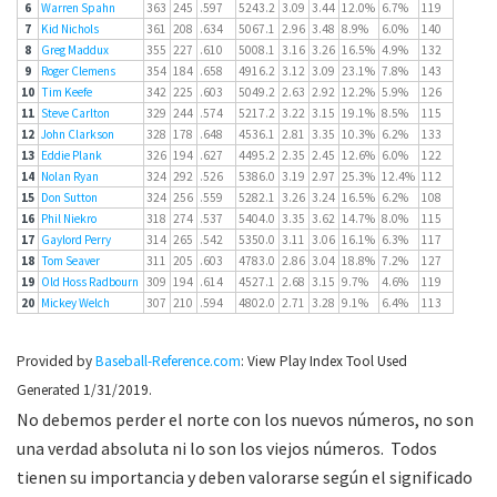
6
Warren Spahn
363
245
.597
5243.2
3.09
3.44
12.0%
6.7%
119
7
Kid Nichols
361
208
.634
5067.1
2.96
3.48
8.9%
6.0%
140
8
Greg Maddux
355
227
.610
5008.1
3.16
3.26
16.5%
4.9%
132
9
Roger Clemens
354
184
.658
4916.2
3.12
3.09
23.1%
7.8%
143
10
Tim Keefe
342
225
.603
5049.2
2.63
2.92
12.2%
5.9%
126
11
Steve Carlton
329
244
.574
5217.2
3.22
3.15
19.1%
8.5%
115
12
John Clarkson
328
178
.648
4536.1
2.81
3.35
10.3%
6.2%
133
13
Eddie Plank
326
194
.627
4495.2
2.35
2.45
12.6%
6.0%
122
14
Nolan Ryan
324
292
.526
5386.0
3.19
2.97
25.3%
12.4%
112
15
Don Sutton
324
256
.559
5282.1
3.26
3.24
16.5%
6.2%
108
16
Phil Niekro
318
274
.537
5404.0
3.35
3.62
14.7%
8.0%
115
17
Gaylord Perry
314
265
.542
5350.0
3.11
3.06
16.1%
6.3%
117
18
Tom Seaver
311
205
.603
4783.0
2.86
3.04
18.8%
7.2%
127
19
Old Hoss Radbourn
309
194
.614
4527.1
2.68
3.15
9.7%
4.6%
119
20
Mickey Welch
307
210
.594
4802.0
2.71
3.28
9.1%
6.4%
113
Provided by
Baseball-Reference.com
: View Play Index Tool Used
Generated 1/31/2019.
No debemos perder el norte con los nuevos números, no son
una verdad absoluta ni lo son los viejos números. Todos
tienen su importancia y deben valorarse según el significado